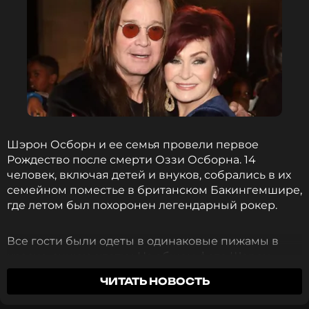
Шэрон Осборн и ее семья провели первое
Рождество после смерти Оззи Осборна. 14
человек, включая детей и внуков, собрались в их
семейном поместье в британском Бакингемшире,
где летом был похоронен легендарный рокер.
Все гости были одеты в одинаковые пижамы в
красно-синюю клетку. На общем фото Шэрон
стоит в первом ряду, стараясь сохранять бодрость.
ЧИТАТЬ НОВОСТЬ
Рядом с ней — дочь Келли с мужем, участником
группы Slipknot Сидом Уилсоном, и их трехлетним