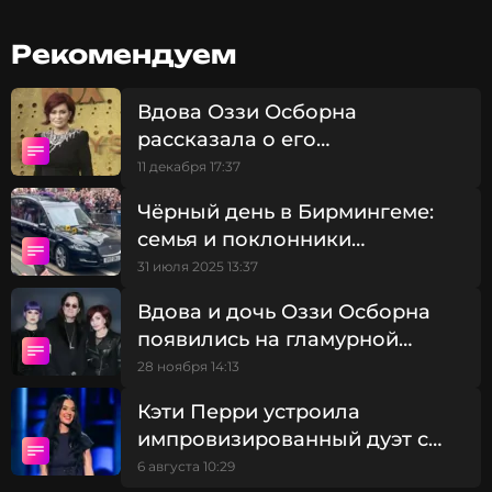
сыном.
Рекомендуем
Вдова Оззи Осборна
рассказала о его
предсмертной просьбе
11 декабря 17:37
Чёрный день в Бирмингеме:
семья и поклонники
попрощались с Оззи
31 июля 2025 13:37
Осборном
Вдова и дочь Оззи Осборна
появились на гламурной
вечеринке спустя четыре
28 ноября 14:13
месяца после смерти рокера
Кэти Перри устроила
импровизированный дуэт с
юной фанаткой в честь ее дня
6 августа 10:29