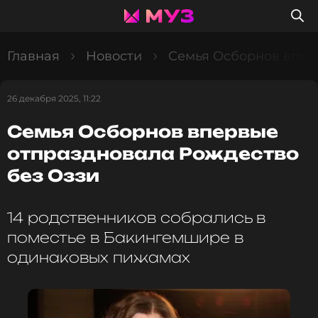
Главная
Новости
Семья Осборнов впер
26 декабря 2025, 11:22
Семья Осборнов впервые
отпраздновала Рождество
без Оззи
14 родственников собрались в
поместье в Бакингемшире в
одинаковых пижамах