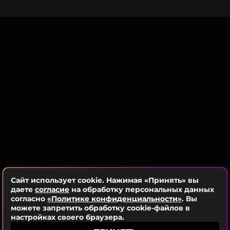
73-летняя Шэрон и 41-летняя Келли удивили
ССЫЛКА
гостей мероприятия точеными фигурами — обе
выбрали облегающие наряды. На Шэрон Осборн
было бордовое платье, украшенное пайетками, с
длинными рукавами, а ее наследница отдала
предпочтение цвету розовой пудры, сделав
акцент на открытых плечах. У обеих были
украшения с бриллиантами и лаконичные
контрастные клатчи.
Сайт использует cookie. Нажимая «Принять» вы
даете
согласие
на обработку персональных данных
согласно
«Политике конфиденциальности»
. Вы
можете запретить обработку cookie-файлов в
настройках своего браузера.