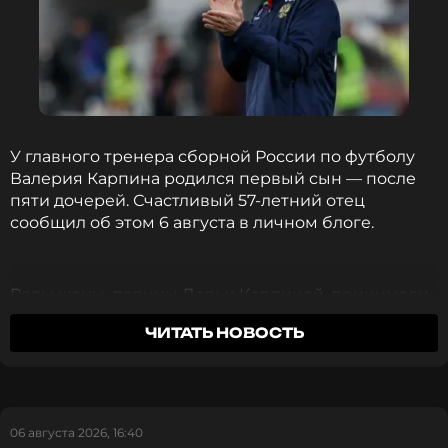
У главного тренера сборной России по футболу
Валерия Карпина родился первый сын — после
пяти дочерей. Счастливый 57-летний отец
сообщил об этом 6 августа в личном блоге.
Роды жены, певицы Дарьи Карпиной, принимали
в подмосковном центре домашнего акушерства
ЧИТАТЬ НОВОСТЬ
«Лапино» — об этом свидетельствует геотег
публикации. Вскоре после появления малыша
супруги устроили фотосессию в палате и
выложили сразу девятнадцать цветных и черно-
белых снимков с новым членом семьи.
«Добро
06 августа 2026, 16:40