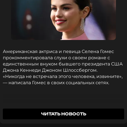
Американская актриса и певица Селена Гомес
прокомментировала слухи о своем романе с
единственным внуком бывшего президента США
Джона Кеннеди Джоном Шлоссбергом.
«Никогда не встречала этого человека, извините»,
— написала Гомес в своих социальных сетях.
Сообщалось, что у артистки был роман с
ЧИТАТЬ НОВОСТЬ
Шлоссбергом в период с 2020 по 2021 год. Сам
внук 35-го президента США публично не