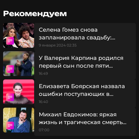
комментирует эту информацию.
В настоящее время Гомес встречается с
Рекомендуем
музыкальным продюсером Бенни Бланко. Об их
отношениях стало известно в декабре 2023 года.
Селена Гомез снова
запланировала свадьбу:
ФОТО: ТАСС
звезда без ума от нового
9 января 2024 02:35
влюбленного
У Валерия Карпина родился
Читайте нас в Одноклассниках,
первый сын после пяти
чтобы оставаться в курсе событий
дочерей
16:49
ПОДПИСАТЬСЯ
Елизавета Боярская назвала
ошибки поступающих в
театральны вузы
16:40
ССЫЛКА
Михаил Евдокимов: яркая
жизнь и трагическая смерть
юмориста
07:00