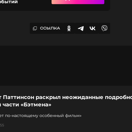
событий
ССЫЛКА
т Паттинсон раскрыл неожиданные подробн
 части «Бэтмена»
дет по-настоящему особенный фильм»
:55