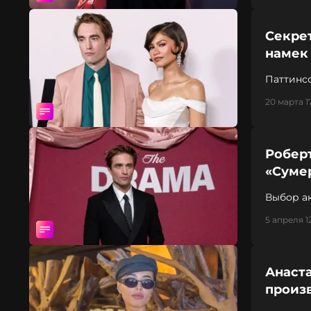
Секрет
намек 
20 марта 1
Робер
«Суме
Выбор а
5 апреля 1
Анаста
произв