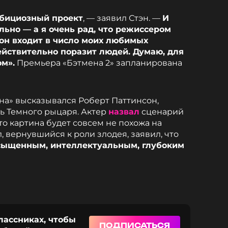
амбициозный проект
, — заявил Стэн. —
И
льно — а я очень рад, что режиссером
 он входит в число моих любимых
ействительно поразит людей. Думаю, для
ом».
Премьера «Бэтмена 2» запланирована
ена» высказывался Роберт Паттинсон,
ь Темного рыцаря. Актер
назвал
сценарий
о картина будет совсем не похожа на
 вернувшийся к роли злодея, заявил, что
сыщенным, интеллектуальным, глубоким
лассниках, чтобы
ПОДПИСАТЬСЯ