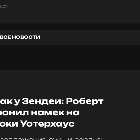
8:07
ВСЕ НОВОСТИ
ак у Зендеи: Роберт
ронил намек на
юки Уотерхаус
редложение руки и сердца