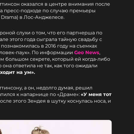
ттинсон оказался в центре внимания после
а пресс-подходе по случаю премьеры
e Drama) в Лос-Анджелесе.
роной слухи о том, что его партнерша по
ле этого года сыграла тайную свадьбу с
познакомилась в 2016 году на съемках
ловек-паук». По информации
Geo News
,
ом большом секрете, который ей когда-либо
 она ответила не так, как того ожидали
ходит на ум».
ттинсону, а он, недолго думая, решил
атился к напарнице по «Драме»:
«У меня тот
осле этого Зендея в шутку коснулась носа, и