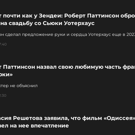
 почти как у Зендеи: Роберт Паттинсон обр
на свадьбу со Сьюки Уотерхаус
Паттинсон сделал предложение руки и сердца Уотерхаус 
7:40
т Паттинсон назвал свою любимую часть фр
рки»
ктер не объяснил
2:30
сия Решетова заявила, что фильм «Одиссея»
ел на нее впечатление