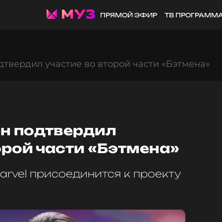
ПРЯМОЙ ЭФИР
ТВ ПРОГРАММ
дтвердил участие во второй части «Бэтмена»
эн подтвердил
орой части «Бэтмена»
arvel присоединится к проекту