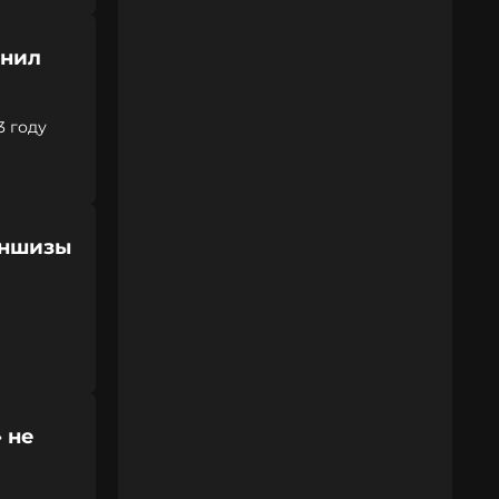
онил
еще в 2023 году
аншизы
 не