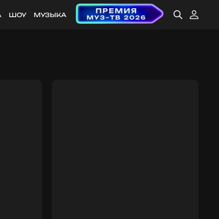
А
ШОУ
МУЗЫКА