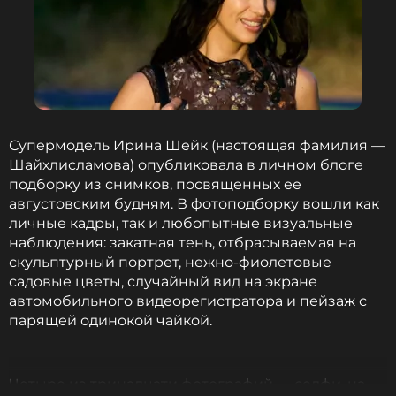
Биография, последние новости
и многое другое >
Балерина призналась, что сейчас не понимает, как
добиться исполнения судебного решения. По ее
словам, именно из-за затянувшейся истории ей
Супермодель Ирина Шейк (настоящая фамилия —
пришлось самостоятельно восстановить жилье
Шайхлисламова) опубликовала в личном блоге
перед продажей.
подборку из снимков, посвященных ее
августовским будням. В фотоподборку вошли как
личные кадры, так и любопытные визуальные
Квартира в центре Санкт-Петербурга досталась
наблюдения: закатная тень, отбрасываемая на
Волочковой в подарок от бывшего
скульптурный портрет, нежно-фиолетовые
возлюбленного, бизнесмена Сулеймана
садовые цветы, случайный вид на экране
Керимова, в 2001 году.
автомобильного видеорегистратора и пейзаж с
парящей одинокой чайкой.
Ранее Анастасия Волочкова
прокомментировала
появившиеся в Сети слухи о романе с
музыкантом и телеведущим Никитой Никитиным.
Четыре из тринадцати фотографий — селфи, на
Балерина заявила, что их связывают