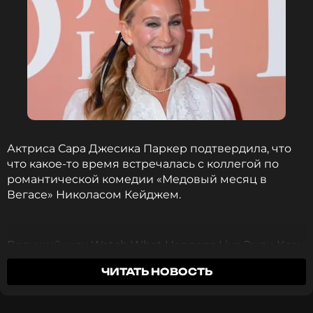
Актриса Сара Джесика Паркер подтвердила, что
что какое-то время встречалась с коллегой по
романтической комедии «Медовый месяц в
Вегасе» Николасом Кейджем.
Ведущий шоу Watch What Happens Live Энди Коэн
спросил актрису о слухах по поводу их отношений
ЧИТАТЬ НОВОСТЬ
с Кейджем. «Хм, да, я встречалась с ним», —
ответила актриса.