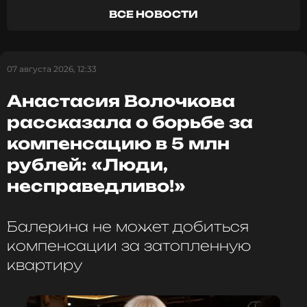
Читайте нас в Одноклассниках,
ВСЕ НОВОСТИ
чтобы оставаться в курсе событий
ПОДПИСАТЬСЯ
07 августа 2026, 12:33
Анастасия Волочкова
рассказала о борьбе за
ССЫЛКА
компенсацию в 5 млн
рублей: «Люди,
несправедливо!»
Балерина не может добиться
компенсации за затопленную
квартиру