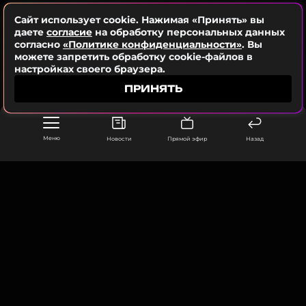
Instagram* Ирины Шейк
Сайт использует cookie. Нажимая «Принять» вы
даете
согласие
на обработку персональных данных
Поклонники Ирины Шейк отреагировали на пост,
согласно
«Политике конфиденциальности»
. Вы
высоко оценив ее подтянутую фигуру и отметив,
можете запретить обработку cookie-файлов в
настройках своего браузера.
что портретные кадры получились «по-
настоящему жаркими».
ПРИНЯТЬ
Меню
Новости
Прямой эфир
Назад
ООО «Муз ТВ Операционная компания» ИНН 7703679460
105066, город Москва,
улица Ольховская, д. 4, корп. 2
info@muz-tv.ru
+ 7(495) 213-18-68