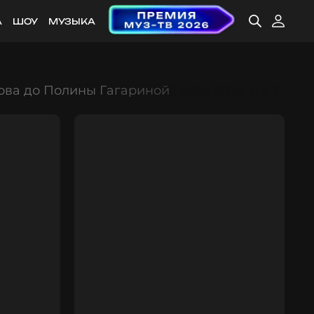
А
ШОУ
МУЗЫКА
ова до Полины Гагариной