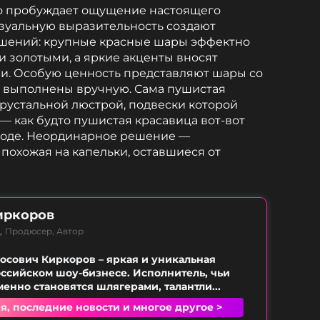
но пробуждает ощущение настоящего
зуальную выразительность создают
шений: крупные красные шары эффектно
и золотыми, а яркие акценты вносят
и. Особую ценность представляют шары со
х выполнены вручную. Сама пушистая
хрустальной люстрой, подвески которой
 как будто пушистая красавица вот‑вот
воде. Неординарное решение —
похожая на капельки, оставшиеся от
иркоров
, Продюсер, Автор
сович Киркоров – яркая и уникальная
оссийском шоу-бизнесе. Исполнитель, чьи
енно становятся шлягерами, талантли...
я, последние новости и многое другое >