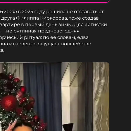
 Бузова
в 2025 году решила не отставать от
о друга Филиппа Киркорова, тоже создав
вартире в первый день зимы. Для артистки
— не рутинная предновогодняя
орческий ритуал: по ее словам, едва
 она мгновенно ощущает волшебство
а.