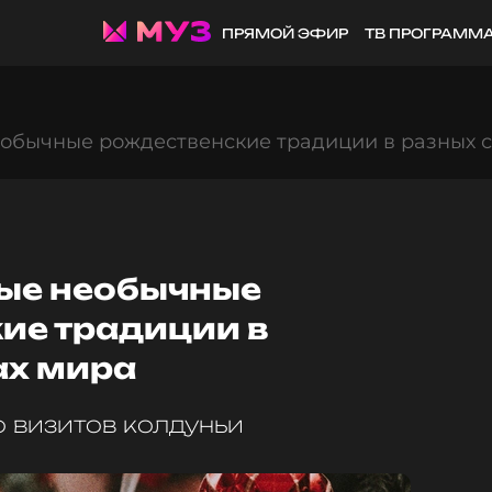
ПРЯМОЙ ЭФИР
ТВ ПРОГРАММ
еобычные рождественские традиции в разных 
мые необычные
ие традиции в
ах мира
о визитов колдуньи