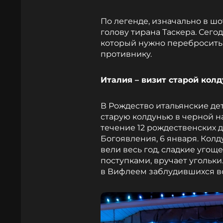
По легенде, изначально в ш
голову тирана Таскера. Сег
который нужно перебросить
противнику.
Италия – визит старой кол
В Рождество итальянские де
старую колдунью в черной на
течение 12 рождественских д
Богоявления, 6 января. Кол
вели весь год, сладкие угощ
поступками, вручает угольки
в Вифлеем заблудившихся в