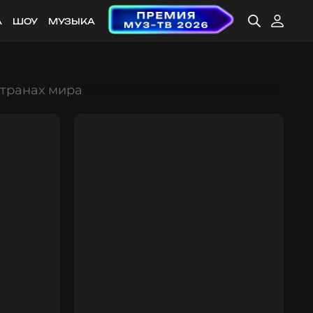
А
ШОУ
МУЗЫКА
странах мира