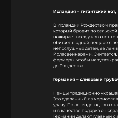
Исландия – гигантский кот,
В Исландии Рождеством прав
который бродит по сельской 
пожирает всех, у кого нет т
обитает в одной пещере с в
непослушных детей, ее лен
Йоласвейнарами. Считается,
фермеры, чтобы напугать раб
до Рождества.
Германия – сливовый трубо
Немцы традиционно украшают
Это сделанный из чернослив
удачу. По легенде, одного с
и в качестве подарка он сде
Германии делают главный си