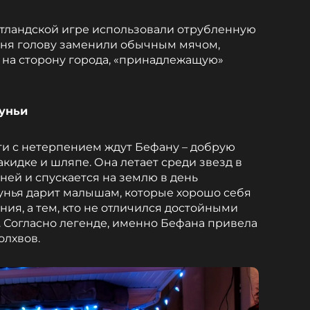
отландской игре использовали отрубленную
одня голову заменили обычным мячом,
 на сторону города, «принадлежащую»
дуньи
ти с нетерпением ждут Бефану – добрую
кидке и шляпе. Она летает среди звезд в
ней и спускается на землю в день
дунья дарит малышам, которые хорошо себя
ения, а тем, кто не отличился достойными
. Согласно легенде, именно Бефана привела
олхвов.