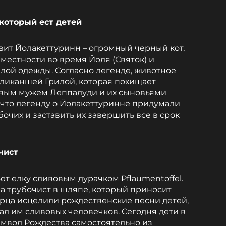
 который ест детей
ит Йолакеттуринн – огромный черный кот,
местности во время Йоля (Святок) и
еплой одежды. Согласно легенде, животное
еликаншей Грилой, которая похищает
ивым мужем Леппалуди и их сыновьями
 что легенду о Йолакеттуринне придумали
очих и заставить их завершить все в срок
чист
 елку сливовым дурачком Pflaumentoffel.
а трубочист в шляпе, который приносит
тарца исцелили рождественские песни детей,
лал им сливовых человечков. Сегодня дети в
мвол Рождества самостоятельно из