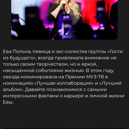
Самое интересное о номинантах
Премии МУЗ-ТВ 2024: Jony
2 года назад
Новость по теме >
8. Жизнь МакSим была полна испытаний. Три
серьёзные автомобильные аварии, одна из
Ева Польна, певица и экс-солистка группы «Гости
которых в 2019 году едва не стоила ей жизни, не
из будущего», всегда привлекала внимание не
сломили её. Она провела несколько месяцев в
только своим творчеством, но и яркой,
больницах, восстанавливаясь после травм. В 2021
насыщенной событиями жизнью. В этом году
году её госпитализировали с COVID-19, и она
звезда номинирована на Премии МУЗ-ТВ в
находилась на грани жизни и смерти.
номинациях «Лучшая коллаборация» и «Лучший
Выздоровление певицы врачи считают
альбом». Давайте познакомимся с самыми
настоящим чудом.
интересными фактами о карьере и личной жизни
Евы.
9. МакSим воспитывает двух дочерей, Александру
и Марию, от разных отцов. Несмотря на личные
трудности, она всегда ставит семью на первое
1. До того как стать звездой, Ева пробовала себя в
место и остаётся заботливой матерью.