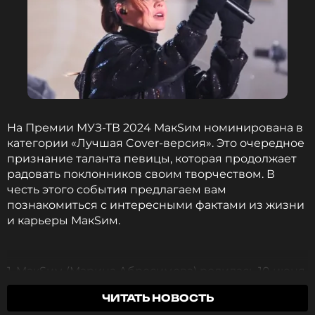
На Премии МУЗ-ТВ 2024 МакSим номинирована в
категории «Лучшая Cover-версия». Это очередное
признание таланта певицы, которая продолжает
радовать поклонников своим творчеством. В
честь этого события предлагаем вам
познакомиться с интересными фактами из жизни
и карьеры МакSим.
1. МакSим (Марина Абросимова) родилась 10 июня
1983 года в Казани, в семье автомеханика и
ЧИТАТЬ НОВОСТЬ
воспитательницы детского сада. С детства она