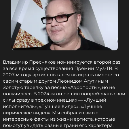
оставаться в курсе событий
4. В детстве Ева поражала гостей семьи своими
ПОДПИСАТЬСЯ
акробатическими номерами. Этот артистический
дух проявился и во взрослой жизни: она известна
своими креативными костюмами и любовью к
головным уборам.
ССЫЛКА
5. Ева собирает шляпы и имеет более полусотни
различных головных уборов. Одной из самых
Владимир Пресняков номинируется второй раз
необычных является шляпа из шоколада,
за все время существования Премии Муз-ТВ. В
подаренная ей поклонницей. Эта шляпа была
2007-м году артист пытался выиграть вместе со
точной копией работы известного дизайнера
своим старым другом Леонидом Агутиным
Филипа Трейси.
Золотую тарелку за песню «Аэропорты», но не
получилось. В 2024-м он решил попробовать свои
6. Помимо музыки, Ева пишет юмористические
силы сразу в трех номинациях — «Лучший
стихи под псевдонимом Жозефина Воздержак.
исполнитель», «Лучшее видео», «Лучшее
Этот образ веселой дамочки, делящейся
лирическое видео». Мы собрали самые
жизненными историями и наблюдениями, стал её
интересные факты из жизни артиста, которые
своеобразным альтер эго.
помогут увидеть разные грани его характера.