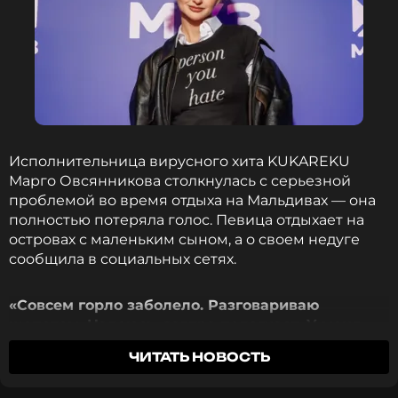
Исполнительница вирусного хита KUKAREKU
Марго Овсянникова столкнулась с серьезной
проблемой во время отдыха на Мальдивах — она
полностью потеряла голос. Певица отдыхает на
островах с маленьким сыном, а о своем недуге
сообщила в социальных сетях.
«Совсем горло заболело. Разговариваю
шепотом. Надеюсь, завтра полегчает. У меня
вроде температура»
, — пожаловалась
ЧИТАТЬ НОВОСТЬ
Овсянникова. Певица показала, как прямо на
пляже проводит процедуры — полоскает горло