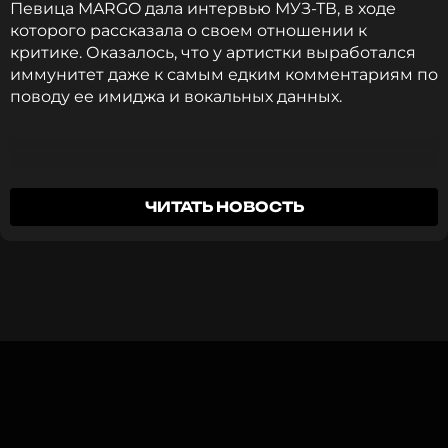
Читайте нас в ВКонтакте, чтобы
Певица MARGO дала интервью МУЗ-ТВ, в ходе
оставаться в курсе событий
которого рассказала о своем отношении к
критике. Оказалось, что у артистки выработался
ПОДПИСАТЬСЯ
иммунитет даже к самым едким комментариям по
поводу ее имиджа и вокальных данных.
ССЫЛКА
Меня ничего не пробивает, но раньше меня
ЧИТАТЬ НОВОСТЬ
действительно это терзало.
MARGO
Поп-исполнительница назвала один комплекс,
который ей удалось преодолеть, — длина носа.
Она призналась, что родители с самого детства
указывали на это, как на недостаток и советовали
«обрезать» нос. Теперь же такую рекомендацию