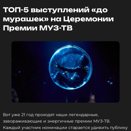
Леонид Агутин, Анжелика Варум — «Я не тот,
ты не та», FILATOV & KARAS, DJ GROOVE —
ТОП-5 выступлений «до
«Счастье есть».
мурашек» на Церемонии
Премии МУЗ-ТВ
Вот уже 21 год проходят наши легендарные,
завораживающие и энергичные премии МУЗ-ТВ.
Каждый участник номинации старается удивить публику