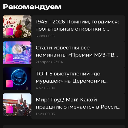
Рекомендуем
1945 – 2026 Помним, гордимся:
трогательные открытки с
Днем Победы
6 мая 00:15
Стали известны все
номинанты «Премии МУЗ-ТВ
2026. Движение»
21 апреля 23:04
ТОП-5 выступлений «до
мурашек» на Церемонии
Премии МУЗ-ТВ
4 мая 18:00
Мир! Труд! Май! Какой
праздник отмечается в России
1 мая
1 мая 00:05