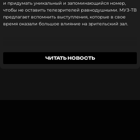
и придумать уникальный и запоминающийся номер,
чтобы не оставить телезрителей равнодушными. МУЗ-ТВ
предлагает вспомнить выступления, которые в свое
время оказали большое влияние на зрительский зал.
Ваня Дмитриенко впервые
станет
ведущим
Премии МУЗ-ТВ.
Группа «Блестящие» «А на море белый песок»
ЧИТАТЬ НОВОСТЬ
«Лучший альбом»: «Моя Мишель» — «Ангелы и
не очень», Xolidayboy — «Для тебя», Сергей
Лазарев — «Счастливые тоже плачут», Леонид
Агутин — «Н.В.Л», Мари Краймбрери —
«Сегодня мой лучший день», ANNA ASTI —
«Высшие силы», Дима Билан — Vector V,
«Винтаж» — «Недетский мир».
Винтаж
Музыкант, Группа
Жанры: Поп