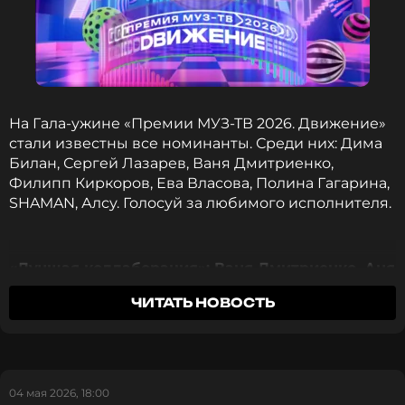
На Гала-ужине «Премии МУЗ-ТВ 2026. Движение»
стали известны все номинанты. Среди них: Дима
Билан, Сергей Лазарев, Ваня Дмитриенко,
Филипп Киркоров, Ева Власова, Полина Гагарина,
SHAMAN, Алсу. Голосуй за любимого исполнителя.
«Лучшая коллаборация»: Ваня Дмитриенко, Аня
Пересильд — «Силуэт» (OST «Алиса в стране
ЧИТАТЬ НОВОСТЬ
чудес»), ICEGERGERT, ZIVERT — «Банк», Женя
Трофимов, «Комната Культуры», Баста —
«Поезда», Алсу, Ева Власова — «Табу», Mia
Boyka, SABI — «Базовый минимум», Баста,
Дмитрий Журавлев — «Девочка в цветах»,
04 мая 2026, 18:00