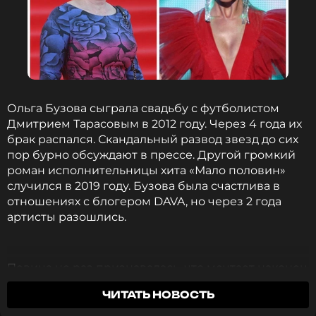
Ольга Бузова сыграла свадьбу с футболистом
Дмитрием Тарасовым в 2012 году. Через 4 года их
брак распался. Скандальный развод звезд до сих
пор бурно обсуждают в прессе. Другой громкий
роман исполнительницы хита «Мало половин»
случился в 2019 году. Бузова была счастлива в
отношениях с блогером DAVA, но через 2 года
артисты разошлись.
Певица не раз признавалась, что мечтает наконец
найти настоящую любовь, но пока ей не везет в
ЧИТАТЬ НОВОСТЬ
личной жизни. Телеведущая Роза Сябитова
решила помочь Ольге. В эфире одной из