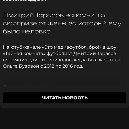
Дмитрий Тарасов вспомнил о
сюрпризе от жены, за который ему
было неловко
На ютуб-канале «Это медиафутбол, бро!» в шоу
«Тайная комната» футболист Дмитрий Тарасов
вспомнил один из эпизодов, когда был женат на
Ольге Бузовой с 2012 по 2016 год.
Спортсмен заочно попросил прощения у певицы
за то, что рассказывает эту историю. Она
ЧИТАТЬ НОВОСТЬ
случилась в тот период, когда между Дмитрием и
Ольгой были романтические отношения.
Во время общения на расстоянии они
пользовались значками-смайликами, которыми