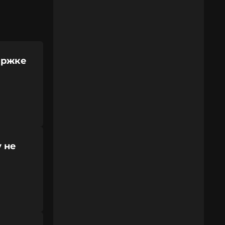
ержке
 не