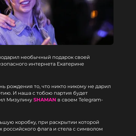
подарил необычный подарок своей
езопасного интернета Екатерине
ень рождения то, что никто никому не дарил
ртию. И наша с тобою партия будет
вил Мизулину
SHAMAN
в своем Telegram-
ьшую коробку, при раскрытии которой
х российского флага и стела с символом