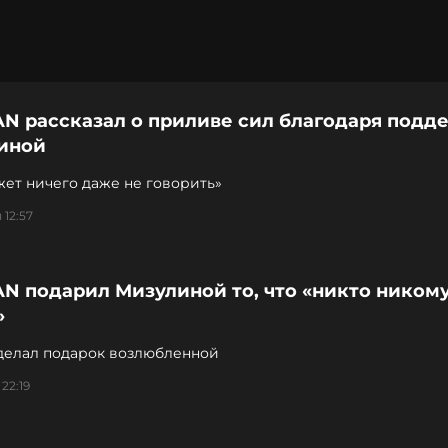
N рассказал о приливе сил благодаря подд
иной
ет ничего даже не говорить»
 12:57
N подарил Мизулиной то, что «никто никому
»
делал подарок возлюбленной
22:19