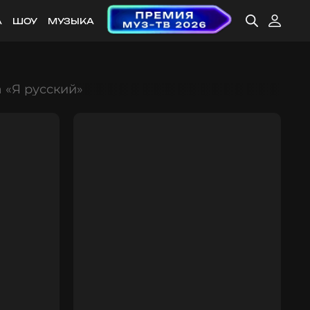
А
ШОУ
МУЗЫКА
 «Я русский»