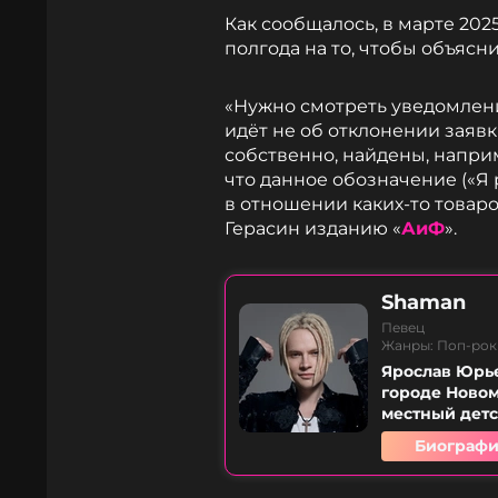
Как сообщалось, в марте 202
полгода на то, чтобы объясн
«Нужно смотреть уведомления
идёт не об отклонении заявки
собственно, найдены, напри
что данное обозначение («Я
в отношении каких-то товаро
Герасин изданию «
АиФ
».
Shaman
Певец
Жанры: Поп-рок
Ярослав Юрье
городе Новом
местный детс
Биографи