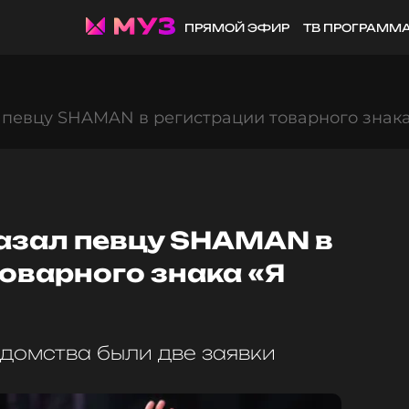
ПРЯМОЙ ЭФИР
ТВ ПРОГРАММ
 певцу SHAMAN в регистрации товарного знака
казал певцу SHAMAN в
оварного знака «Я
домства были две заявки