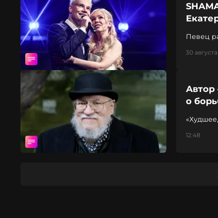
SHAMA
Екате
Певец ра
30 августа
Автор 
о борь
«Худшее
12:48