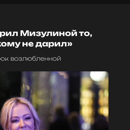
ил Мизулиной то,
кому не дарил»
рок возлюбленной