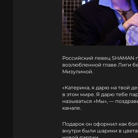
Российский певец SHAMAN 
возлюбленной главе Лиги б
Мизулиной.
«Катерина, я дарю на твой д
в этом мире. Я дарю тебе па
называться «Мы», — поздра
канале.
Подарок он оформил как бол
внутри были шарики в цвета
новой партии.