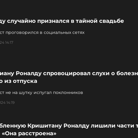
у случайно признался в тайной свадьбе
ст проговорился в социальных сетях
24 14:17
иану Роналду спровоцировал слухи о болезн
о из отпуска
т не на шутку испугал поклонников
24 14:19
бленную Кришитану Роналду лишили части т
 «Она расстроена»