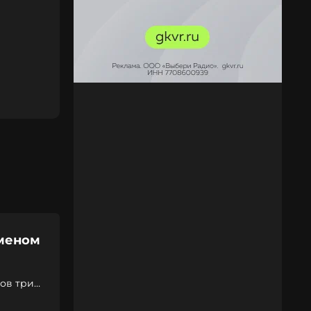
меном
ов три