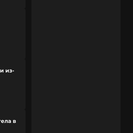
и из-
ела в