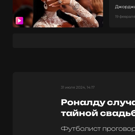
Джорджи
19 февраля
31 июля 2024, 14:17
Роналду случ
тайной свадь
Футболист проговор