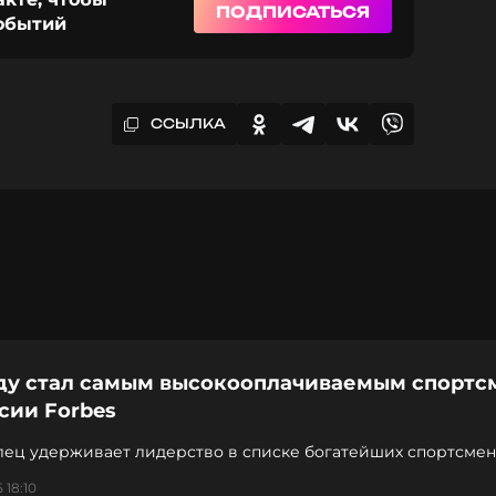
ПОДПИСАТЬСЯ
событий
ССЫЛКА
ду стал самым высокооплачиваемым спортс
сии Forbes
лец удерживает лидерство в списке богатейших спортсмен
дряд
 18:10