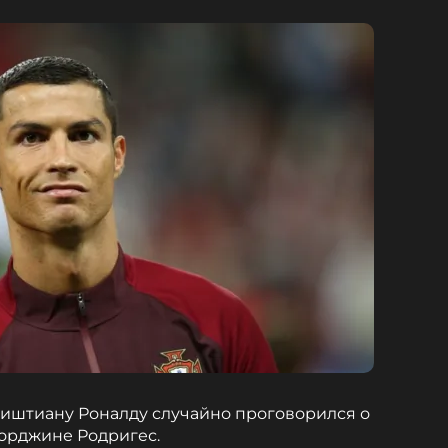
риштиану Роналду случайно проговорился о
жорджине Родригес.