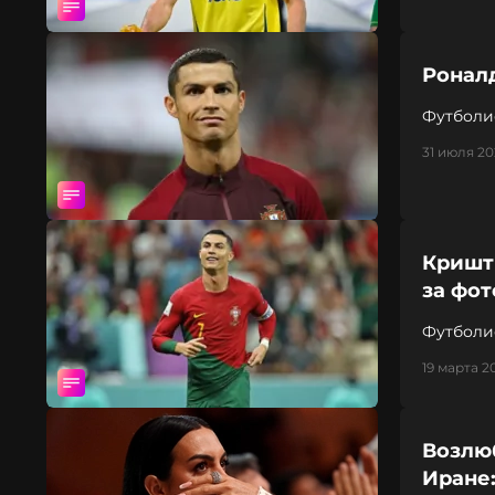
Роналд
Футболи
31 июля 20
Кришт
за фот
Футболис
19 марта 20
Возлю
Иране: