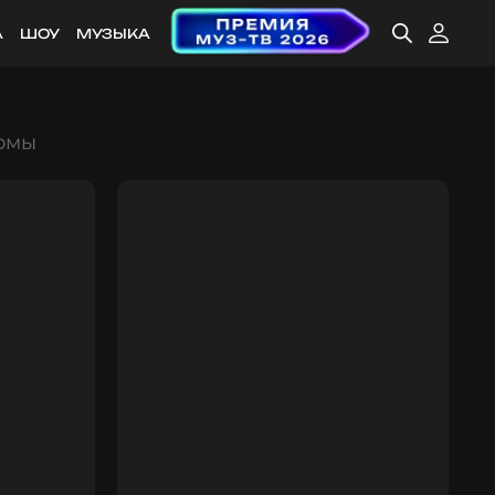
А
ШОУ
МУЗЫКА
комы