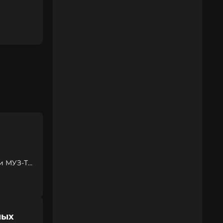
и МУЗ-ТВ
ных