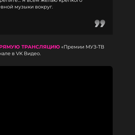
репите… Я всем желаю крепкого
евной музыки вокруг.
РЯМУЮ ТРАНСЛЯЦИЮ
«Премии МУЗ-ТВ
але в VK Видео.