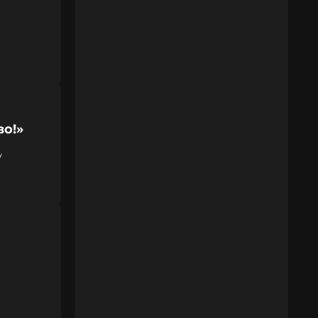
во!»
у