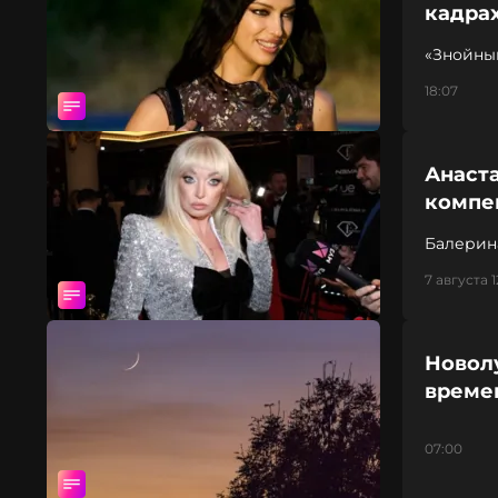
кадра
«Знойны
18:07
Анаста
компен
Балерин
7 августа 1
Новолу
време
07:00