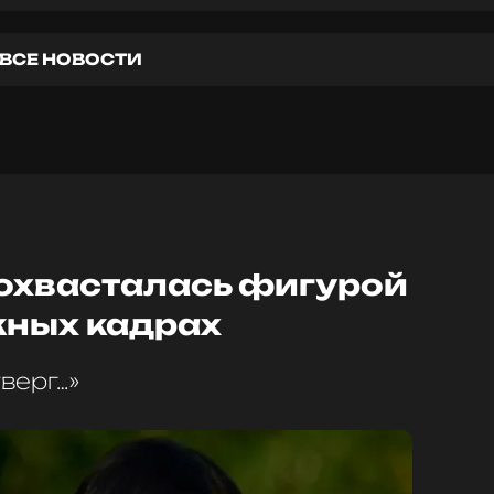
ВСЕ НОВОСТИ
охвасталась фигурой
жных кадрах
верг…»