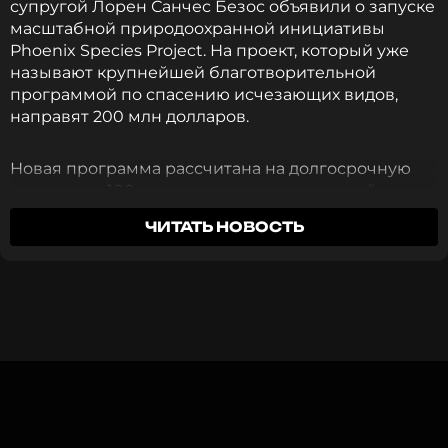
супругой Лорен Санчес Безос объявили о запуске
масштабной природоохранной инициативы
Phoenix Species Project. На проект, который уже
называют крупнейшей благотворительной
программой по спасению исчезающих видов,
направят 200 млн долларов.
Новая программа рассчитана на долгосрочную
поддержку 100 видов животных и растений,
находящихся на грани исчезновения. Речь идет о
ЧИТАТЬ НОВОСТЬ
млекопитающих, птицах, амфибиях, рептилиях,
рыбах, беспозвоночных и растениях из 30 стран
мира. Работы будут вестись в самых разных
экосистемах — от океанов до вулканических
равнин — совместно с учеными,
природоохранными организациями, местными
сообществами и коренными народами.
Половину бюджета — 100 млн долларов —
выделит фонд Bezos Earth Fund, а еще столько же