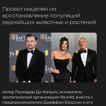
Фото: соцсети Романа Евдокимова
Проект нацелен на
восстановление популяций
Читайте нас в МАКСе, чтобы
редчайших животных и растений
оставаться в курсе событий
ПОДПИСАТЬСЯ
ССЫЛКА
Актер Леонардо Ди Каприо, основатель
экологической организации Re:wild, вместе с
предпринимателем Джеффом Безосом и его