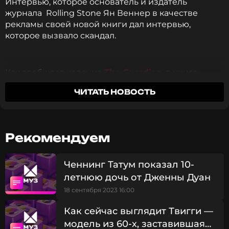
Интервью, которое основатель и издатель
журнала Rolling Stone Ян Веннер в качестве
рекламы своей новой книги дал интервью,
которое вызвало скандал.
Как сообщает издание
The Guardian
, в книге
«Мастера» содержатся беседы с Бобом Диланом,
ЧИТАТЬ НОВОСТЬ
Миком Джаггером, Джоном Ленноном, Брюсом
Спрингстином и Боно. На вопрос, почему среди
представленных в книге интервью нет бесед с
представительницами женского пола, Веннер
Рекомендуем
ответил очень мягко, однако ответ стал поводом
для возмущений со стороны феминистского
движения.
Ченнинг Татум показал 10-
летнюю дочь от Дженны Дуан
По мнению Яна, женщины в роке не поднимали
18 сентября 2023 16:00
столь глубокие по духу и серьезные по
Как сейчас выглядит Твигги —
содержанию композиции, как перечисленные
музыканты: «Что касается женщин, то никто из них
модель из 60-х, заставившая