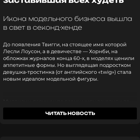
заставившая всех худеть
чтобы оставаться в курсе событий
ПОДПИСАТЬСЯ
Икона модельного бизнеса вышла
в свет в секонд-хенде
До появления Твигги, на стоящее имя которой
ССЫЛКА
Лесли Лоусон, а в девичестве — Хорнби, на
обложках журналов конца 60-х, в моделях ценили
аппетитные формы. Но выглядящая подростком
девушка-тростинка (от английского «twig») стала
новым идеалом модельной фигуры.
Миллионы девушек по всему миру доходили до
состояния истощения, лишь бы быть похожими на
ЧИТАТЬ НОВОСТЬ
нее. И это расстройство назвали тогда «синдром
Твигги». Многие копировали макияж и короткую
стрижку модели.