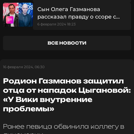
Фото: Сергей Фадеичев/ТАСС
Сын Олега Газманова
рассказал правду о ссоре с
SHAMAN
6 февраля 2024 18:23
Читайте нас в МАКСе, чтобы
оставаться в курсе событий
ВСЕ НОВОСТИ
ПОДПИСАТЬСЯ
16 февраля 2024, 06:30
ССЫЛКА
Родион Газманов защитил
отца от нападок Цыгановой:
«У Вики внутренние
проблемы»
Ранее певица обвинила коллегу в