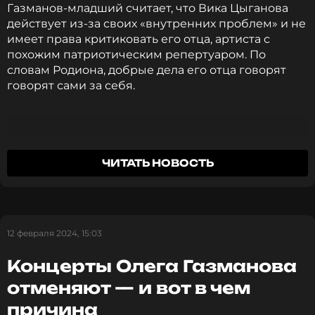
Газманов-младший считает, что Вика Цыганова
действует из-за своих «внутренних проблем» и не
имеет права критиковать его отца, артиста с
похожим патриотическим репертуаром. По
словам Родиона, добрые дела его отца говорят
говорят сами за себя.
Думаю, что у Вики Цыгановой какие-то
ЧИТАТЬ НОВОСТЬ
внутренние проблемы, которые порождают
подобные высказывания. Тут же
направление одинаково, оба артиста с
патриотическим репертуаром. Представьте,
12 февраля 2024, 15:03
в окопе солдаты начинают драться, потому
что чего-то не поделили… Такого не может
Концерты Олега Газманова
быть!
отменяют — и вот в чем
причина
Родион Газманов