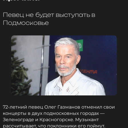
Певец не будет выступать в
Сам Олег Газманов не стал вступать в спор с
Подмосковье
Цыгановой и заявил, что не собирается
оправдываться перед ней или комментировать ее
высказывания.
Ранее стало известно, почему Газманову
пришлось отменить сразу несколько концертов.
ФОТО: ТАСС
Смотрите нас в Likee, чтобы
оставаться в курсе событий
72-летний певец Олег Газманов отменил свои
концерты в двух подмосковных городах —
ПОДПИСАТЬСЯ
Зеленограде и Красногорске. Музыкант
рассчитывает, что поклонники его поймут.