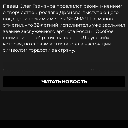
и многое другое >
Певец Олег Газманов поделился своим мнением
о творчестве Ярослава Дронова, выступающего
под сценическим именем SHAMAN. Газманов
Ранее журналисты поинтересовались мнением
отметил, что 32-летний исполнитель уже заслужил
Родиона Газманова по поводу сменившего
звание заслуженного артиста России. Особое
фамилию брата. Певец крайне эмоционально
внимание он обратил на песню «Я русский»,
отреагировал на такой вопрос.
которая, по словам артиста, стала настоящим
символом гордости за страну.
Фото: Владимир Гердо/ТАСС
При этом Газманов подчеркнул, что Дронов
Читайте нас в ВКонтакте, чтобы
проходит через непростой этап: волна критики и
оставаться в курсе событий
ЧИТАТЬ НОВОСТЬ
травли в интернете заметно осложнила его путь.
Однако, несмотря на это, он продолжает создавать
ПОДПИСАТЬСЯ
музыку, которая, по мнению Газманова, сейчас
крайне востребована.
«Песню «Встанем» люди слушают стоя. Людей
не заставишь слушать то, что не нравится, и
ССЫЛКА
тем более вставать, оценивая песни или