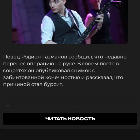
Певец Родион Газманов сообщил, что недавно
перенес операцию на руке. В своем посте в
соцсетях он опубликовал снимок с
забинтованной конечностью и рассказал, что
причиной стал бурсит.
«Сегодня мне сделали операцию на локте из-за
бурсита. Само, к сожалению, не прошло,
ЧИТАТЬ НОВОСТЬ
пришлось обращаться к врачам. Пока ловлю
искры из глаз при движении рукой, но, по
словам врачей, через неделю все должно