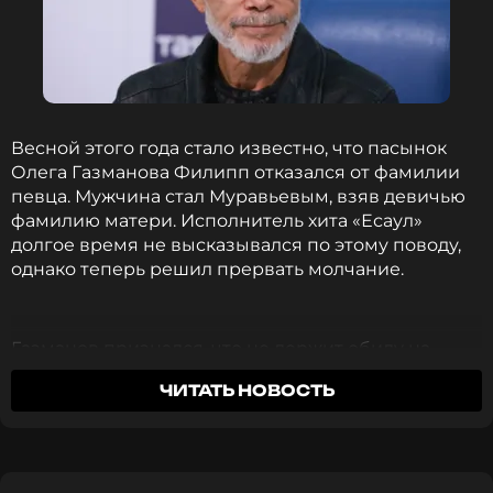
оставаться в курсе событий
ПОДПИСАТЬСЯ
Весной этого года стало известно, что пасынок
ССЫЛКА
Олега Газманова Филипп отказался от фамилии
певца. Мужчина стал Муравьевым, взяв девичью
фамилию матери. Исполнитель хита «Есаул»
долгое время не высказывался по этому поводу,
однако теперь решил прервать молчание.
Газманов признался, что не держит обиду на
пасынка. Певец отметил, что понимает, почему
ЧИТАТЬ НОВОСТЬ
Филипп отказался от его фамилии.
«Правда, Филипп сменил фамилию. Понимаете, с
одной стороны, он не хочет пользоваться