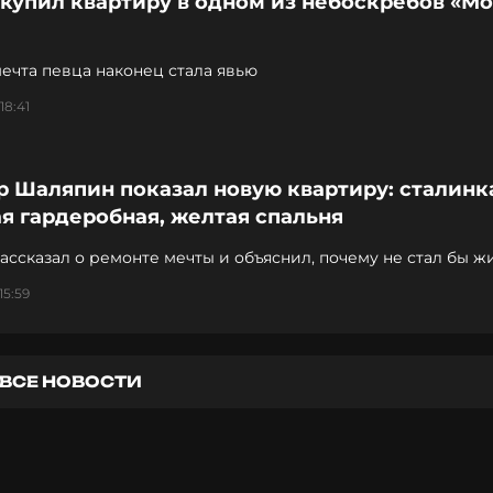
купил квартиру в одном из небоскребов «Мо
ечта певца наконец стала явью
18:41
 Шаляпин показал новую квартиру: сталинк
я гардеробная, желтая спальня
ассказал о ремонте мечты и объяснил, почему не стал бы ж
ойке
15:59
ВСЕ НОВОСТИ