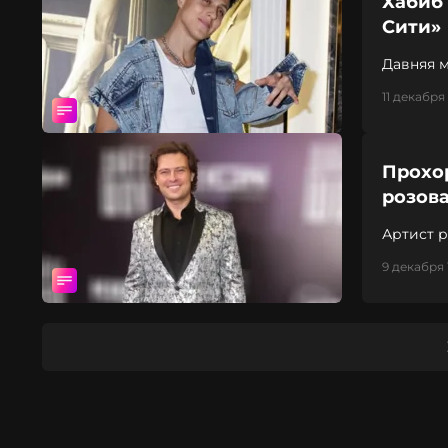
Хабиб 
Сити»
Давняя м
11 декабря 
Прохор
розова
Артист р
новостр
9 декабря 