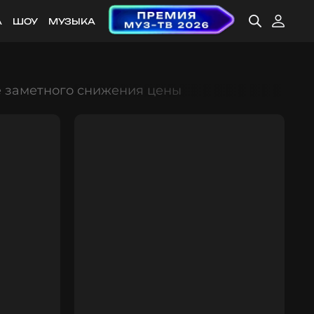
А
ШОУ
МУЗЫКА
е заметного снижения цены