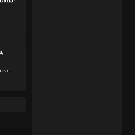
сква-
а,
ить в