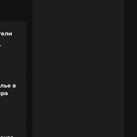
тели
ь
лье в
ира