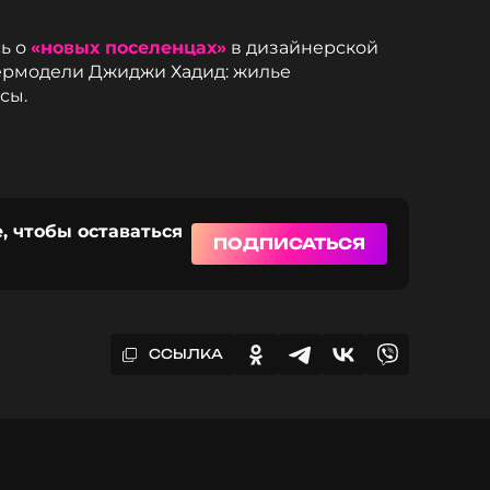
сь о
«новых поселенцах»
в дизайнерской
ермодели Джиджи Хадид: жилье
сы.
, чтобы оставаться
ПОДПИСАТЬСЯ
ССЫЛКА