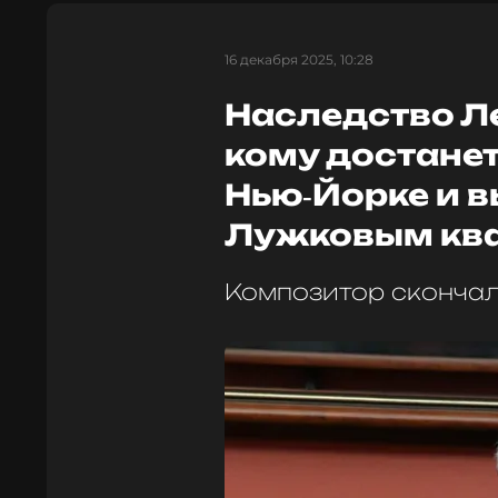
16 декабря 2025, 10:28
Наследство Л
кому достанет
Нью‑Йорке и 
Лужковым кв
Композитор скончал