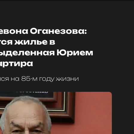
евона Оганезова:
ся жилье в
выделенная Юрием
артира
ся на 85-м году жизни