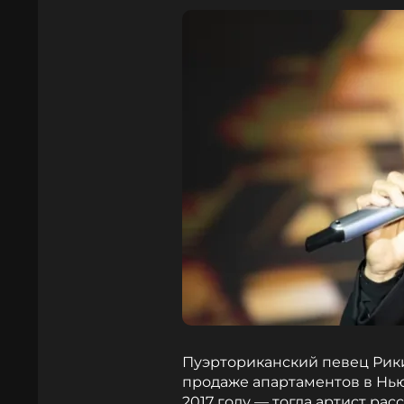
Пуэрториканский певец Рик
продаже апартаментов в Нью
2017 году — тогда артист рас