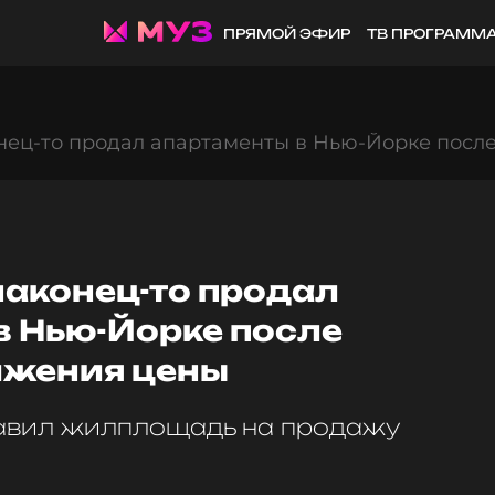
ПРЯМОЙ ЭФИР
ТВ ПРОГРАММ
нец-то продал апартаменты в Нью-Йорке посл
наконец-то продал
в Нью-Йорке после
ижения цены
тавил жилплощадь на продажу