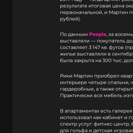
результате итоговая цена ок
первоначальной, и Мартин по
рублей).
По данным
People
, за восем
выставляли — покупатель до
составляет 3 147 кв. футов (
жилье выставляли в сентябре
была закрыта на 300 тыс. до
Рики Мартин приобрел кварти
интерьере четыре спальни, 
гардеробные, а также открыт
Практически вся мебель изго
В апартаментах есть галерея
использовал как кабинет и 
спектр услуг: фитнес-центр,
для гольфа и детская игрова