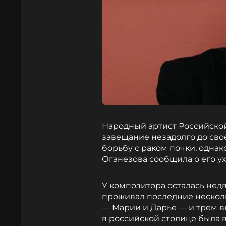
Народный артист Российско
завещание незадолго до св
борьбу с раком почки, однак
Оганезова сообщила о его ух
У композитора осталась недв
проживал последние несколь
— Марии и Дарье — и трем 
в российской столице была 