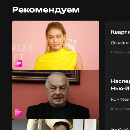
Рекомендуем
Кварт
Дизайне
17 декабря 
Наслед
Нью‑Й
Композит
16 декабря