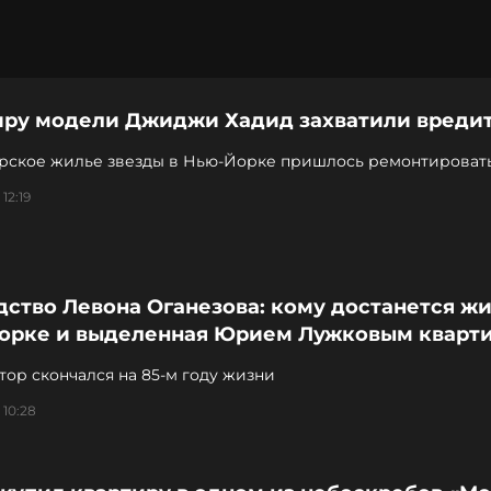
иру модели Джиджи Хадид захватили вреди
рское жилье звезды в Нью-Йорке пришлось ремонтироват
12:19
ство Левона Оганезова: кому достанется жи
орке и выделенная Юрием Лужковым кварт
ор скончался на 85-м году жизни
 10:28