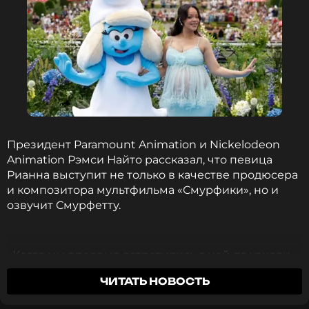
Президент Paramount Animation и Nickelodeon
Animation Рэмси Найто рассказал, что певица
Рианна выступит не только в качестве продюсера
и композитора мультфильма «Смурфики», но и
озвучит Смурфетту.
«Когда мы впервые встретились с ней, то узнали,
что «Смурфики» были ее любимым
ЧИТАТЬ НОВОСТЬ
мультсериалом в детстве, и с этого момента все
встало на свои места. Было совершенно