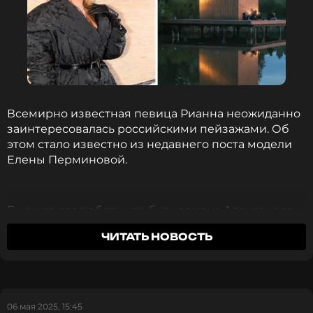
Всемирно известная певица Рианна неожиданно
заинтересовалась российскими пейзажами. Об
этом стало известно из недавнего поста модели
Елены Перминовой.
Бывшая возлюбленная бизнесмена Александра
Лебедева устроила небольшое путешествие по
ЧИТАТЬ НОВОСТЬ
Калужской области вместе со своими четырьмя
детьми. Фотографии живописной природы она
разместила в соцсетях.
Как оказалось, снимки привлекли внимание не
06 мая 2025, 15:45