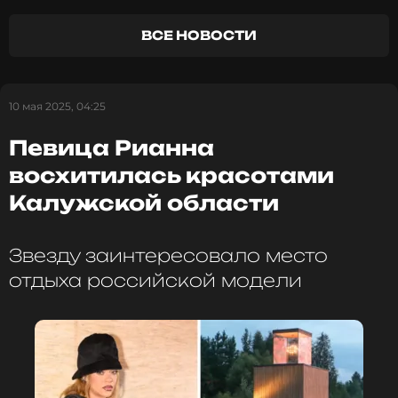
Мировая премьера картины состоится 18 июля.
ВСЕ НОВОСТИ
ФОТО: ТАСС
10 мая 2025, 04:25
Читайте нас в Одноклассниках,
чтобы оставаться в курсе событий
Певица Рианна
восхитилась красотами
ПОДПИСАТЬСЯ
Калужской области
Звезду заинтересовало место
ССЫЛКА
отдыха российской модели