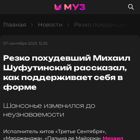
Главная
Новости
Резко похудевший Ми
07 сентября 2023, 12:35
Резко похудевший Михаил
Шуфутинский рассказал,
как поддерживает себя в
форме
Шансонье изменился до
неузнаваемости
Исполнитель хитов «Третье Сентября»,
«Марджанджа», «Пальма де Майорка»
Михаил