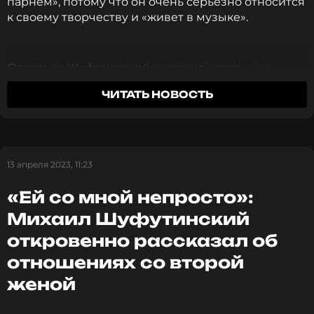
парнем», потому что он очень серьезно относится
к своему творчеству и «живет в музыке».
Отдельно Шуфутинский выделил вокальные
данные SHAMAN:
ЧИТАТЬ НОВОСТЬ
Я слышу в его языке хорошую русскую речь.
Он правильно говорит по-русски. У него
13 апреля 2023, 11:23
прекрасные голосовые данные. Он
прекрасно поет.
«Ей со мной непросто»:
Михаил Шуфутинский
Михаил Шуфутинский
откровенно рассказал об
отношениях со второй
Фото: социальные сети SHAMAN
женой