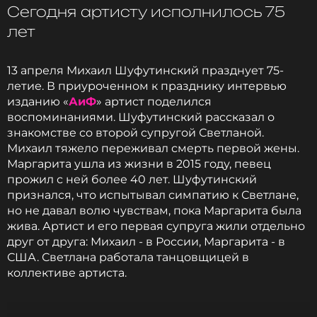
Сегодня артисту исполнилось 75
Shaman
Певец
лет
Жанры: Поп-рок
Биография, последние новости
13 апреля Михаил Шуфутинский празднует 75-
и многое другое >
летие. В приуроченном к празднику интервью
изданию «
АиФ
» артист поделился
воспоминаниями. Шуфутинский рассказал о
Читайте нас в ВКонтакте, чтобы
знакомстве со второй супругой Светланой.
оставаться в курсе событий
Михаил тяжело переживал смерть первой жены.
Маргарита ушла из жизни в 2015 году, певец
ПОДПИСАТЬСЯ
прожил с ней более 40 лет. Шуфутинский
признался, что испытывал симпатию к Светлане,
но не давал волю чувствам, пока Маргарита была
жива. Артист и его первая супруга жили отдельно
друг от друга: Михаил - в России, Маргарита - в
ССЫЛКА
США. Светлана работала танцовщицей в
коллективе артиста.