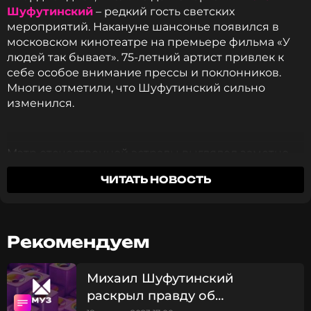
Шуфутинский
– редкий гость светских
мероприятий. Накануне шансонье появился в
московском кинотеатре на премьере фильма «У
людей так бывает». 75-летний артист привлек к
себе особое внимание прессы и поклонников.
Многие отметили, что Шуфутинский сильно
изменился.
Мэтр отечественной эстрады выглядел заметно
помолодевшим и подтянутым. Артист похудел
ЧИТАТЬ НОВОСТЬ
чуть ли не вдвое, передает
mk.ru
. «Раньше вы
просто не обращали на меня внимания», –
отшутился певец. Тем не менее, заслуженный
артист рассказал, что помогает ему оставаться в
Рекомендуем
отличной форме.
Михаил Шуфутинский
«Мой внешний вид – это спорт, любовь, диета,
раскрыл правду об
желание жить и путешествовать», – лаконично