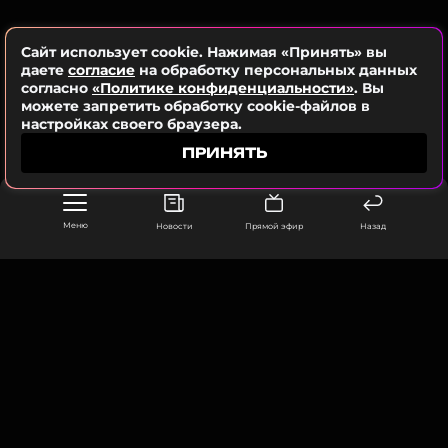
Читайте нас в Телеграме, чтобы
оставаться в курсе событий
Сайт использует cookie. Нажимая «Принять» вы
даете
согласие
на обработку персональных данных
ПОДПИСАТЬСЯ
согласно
«Политике конфиденциальности»
. Вы
можете запретить обработку cookie-файлов в
настройках своего браузера.
ПРИНЯТЬ
ССЫЛКА
Меню
Новости
Прямой эфир
Назад
ООО «Муз ТВ Операционная компания» ИНН 7703679460
105066, город Москва,
улица Ольховская, д. 4, корп. 2
info@muz-tv.ru
+ 7(495) 213-18-68