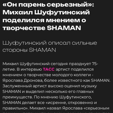
«Он парень серьезный»:
«Третье сентября» исполнилось 30 лет. Текст
песни написал Игорь Николаев, музыку – Игорь
Михаил Шуфутинский
Крутой. Несколько дней назад в Купчино
поделился мнением о
устроили Шуфутинов день по случаю юбилея
творчестве SHAMAN
трека.
Фото: соцсети Михаила Шуфутинского
Шуфутинский описал сильные
стороны SHAMAN
Читайте нас в Одноклассниках,
Михаил Шуфутинский сегодня празднует 75-
чтобы оставаться в курсе событий
летие. В интервью
ТАСС
артист поделился
мнением о творчестве молодого коллеги -
ПОДПИСАТЬСЯ
Ярослава Дронова, более известного как SHAMAN.
Заслуженный артист высоко оценил музыку
SHAMAN и выделил несколько его главных
преимуществ. По мнению Шуфутинского,
ССЫЛКА
SHAMAN делает все «исренне, откровенно и
правильно». Михаил назвал Ярослава «серьезным