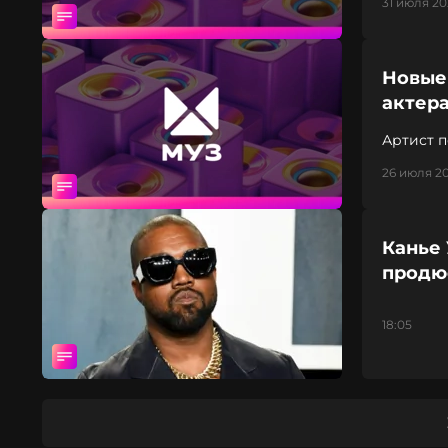
31 июля 20
Новые
актера
Артист п
26 июля 20
Канье 
продюс
18:05