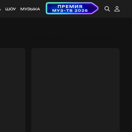
А
ШОУ
МУЗЫКА