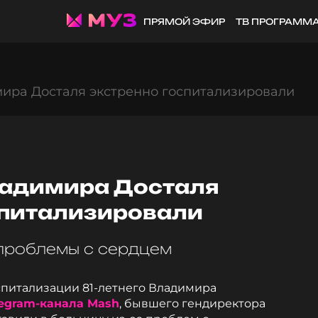
ПРЯМОЙ ЭФИР
ТВ ПРОГРАММ
ира Досталя экстренно госпитализировали
ладимира Досталя
спитализировали
проблемы с сердцем
оспитализации 81-летнего Владимира
legram-канала Mash
, бывшего гендиректора