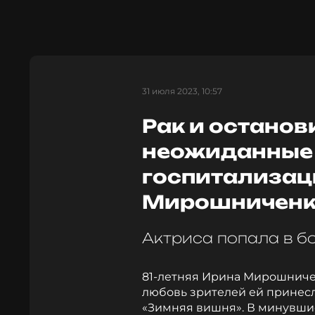
31 июля 2023, 10:57
Рак и останов
неожиданные
госпитализац
Мирошниченк
Актриса попала в б
81-летняя Ирина Мирошничен
любовь зрителей ей принесли
«Зимняя вишня». В минувши