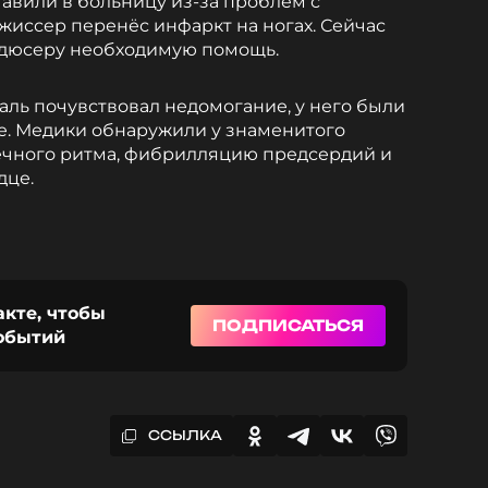
авили в больницу из-за проблем с
жиссер перенёс инфаркт на ногах. Сейчас
одюсеру необходимую помощь.
аль почувствовал недомогание, у него были
е. Медики обнаружили у знаменитого
чного ритма, фибрилляцию предсердий и
дце.
акте, чтобы
ПОДПИСАТЬСЯ
событий
ССЫЛКА