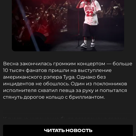
Весна закончилась громким концертом — больше
10 тысяч фанатов пришли на выступление
американского рэпера Tyga. Однако без
инцидентов не обошлось. Один из поклонников
исполнителя схватил певца за руку и попытался
стянуть дорогое кольцо с бриллиантом.
К счастью, украшение было возвращено своему
владельцу. Оно упало на пол, Tyga заметил и
ЧИТАТЬ НОВОСТЬ
указал на это охраннику. Стало известно, что