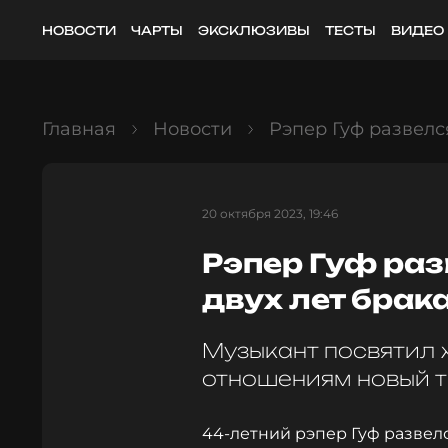
НОВОСТИ
ЧАРТЫ
ЭКСКЛЮЗИВЫ
ТЕСТЫ
ВИДЕО
Главная
Новости
Рэпер Гуф развелс
20 октября 2023, 19:46
Рэпер Гуф раз
двух лет брак
Музыкант посвятил
отношениям новый т
44-летний рэпер Гуф развел