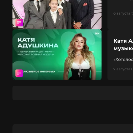
6 августа 1
Катя А
музыке
«Хотелос
7 августа 