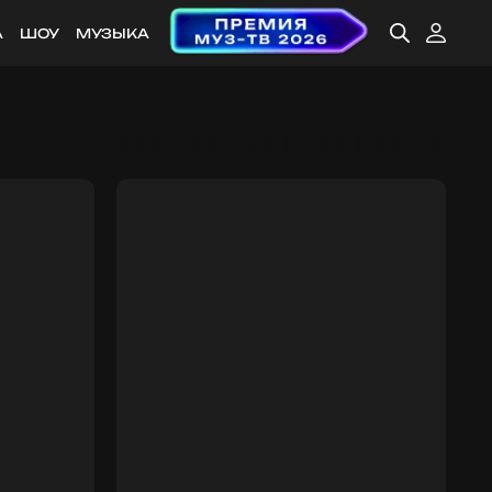
А
ШОУ
МУЗЫКА