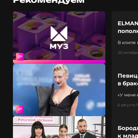
ELMAN
попол
В клипе 
20 октября
Певиц
в брак
«У меня 
6 августа 1
Бород
к мла