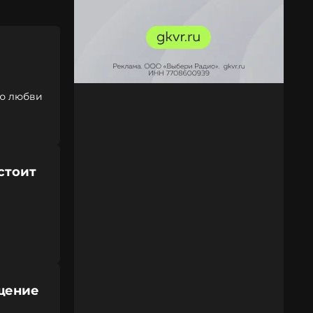
ию любви
стоит
щение