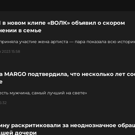
 в новом клипе «ВОЛК» объявил о скором
нении в семье
приняла участие жена артиста — пара показала всю истор
 2023 15:58
а MARGO подтвердила, что несколько лет со
е
есть мужчина, самый лучший на свете»
5:32
ину раскритиковали за неоднозначное обра
дшей дочери