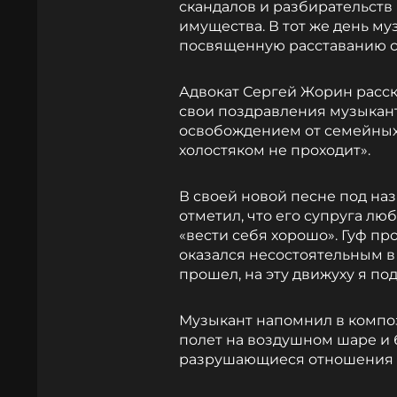
скандалов и разбирательств
имущества. В тот же день му
посвященную расставанию с
Адвокат Сергей Жорин расск
свои поздравления музыкант
освобождением от семейных у
холостяком не проходит».
В своей новой песне под на
отметил, что его супруга люб
«вести себя хорошо». Гуф про
оказался несостоятельным в
прошел, на эту движуху я по
Музыкант напомнил в композ
полет на воздушном шаре и 
разрушающиеся отношения 