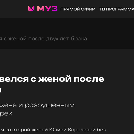
ПРЯМОЙ ЭФИР
ТВ ПРОГРАММ
я с женой после двух лет брака
велся с женой после
а
 жене и разрушенным
рек
ся со второй женой Юлией Королевой без