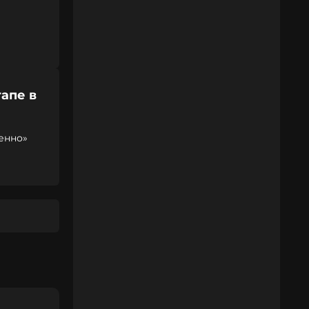
апе в
енно»