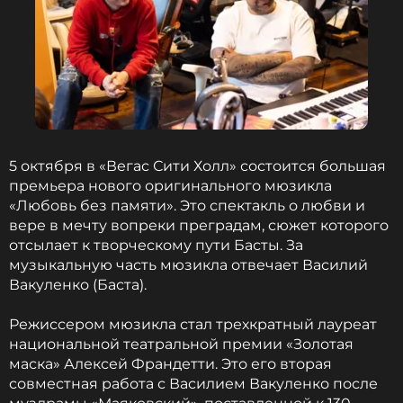
Жанры: Рэп / Хип-Хоп
Биография, последние новости
и многое другое >
Елена Вакуленко-Пинская, которая стала женой
знаменитости 16 лет назад, захотела знать, какой
он видит их любовь спустя два десятилетия. Свои
вопросы задали исполнителю и его дочери Мария
5 октября в «Вегас Сити Холл» состоится большая
и Василиса.
премьера нового оригинального мюзикла
«Любовь без памяти». Это спектакль о любви и
Коллега Басты, рэпер Гуф, также поинтересовался
вере в мечту вопреки преградам, сюжет которого
о том, что может произойти в будущем:
отсылает к творческому пути Басты. За
«Мы были
молодыми и исполняли всякую дичь. Не станем
музыкальную часть мюзикла отвечает Василий
ли мы с тобой через двадцать лет скучными?»
Вакуленко (Баста).
Режиссером мюзикла стал трехкратный лауреат
Эрик Булатов, известный художник, чья картина
национальной театральной премии «Золотая
была использована в качестве обложки для
маска» Алексей Франдетти. Это его вторая
одного из релизов Вакуленко, также не остался в
совместная работа с Василием Вакуленко после
стороне, задав видеовопрос.