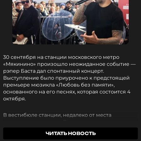
30 сентября на станции московского метро
«Мякинино» произошло неожиданное событие —
рэпер Баста дал спонтанный концерт.
Выступление было приурочено к предстоящей
премьере мюзикла «Любовь без памяти»,
основанного на его песнях, которая состоится 4
октября.
В вестибюле станции, недалеко от места
проведения мюзикла, Баста вместе со своим
полным составом из семи музыкантов исполнил
ЧИТАТЬ НОВОСТЬ
четыре композиции: «Любовь без памяти»,