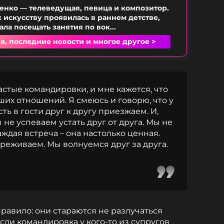
енко — телеведущая, певица и композитор.
к искусству проявилась в раннем детстве,
ала посещать занятия по вок...
я, последние новости и многое другое >
частые командировки, и мне кажется, что
ших отношений. Я смеюсь и говорю, что у
сть в гости друг к другу приезжаем. И,
 не успеваем устать друг от друга. Мы не
аждая встреча – она настолько ценная.
ереживаем. Мы волнуемся друг за друга.
правило: они стараются не разлучаться
Если командировка у кого-то из супругов