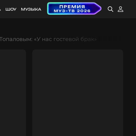
А
ШОУ
МУЗЫКА
Топаловым: «У нас гостевой брак»