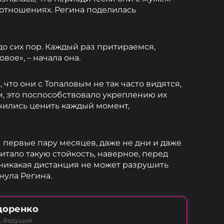
 отношениях. Регина поделилась
до сих пор. Каждый раз притираемся,
вое», – начала она.
 что они с Топаловым не так часто видятся,
ам, это поспособствовало укреплению их
чились ценить каждый момент,
 первые пару месяцев, даже не дни и даже
питало такую стойкость, наверное, перед
 никакая дистанция не может разрушить
нула Регина.
доренко
а, Ведущий