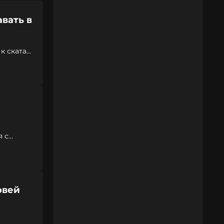
вать в
к скатам
я с
овей