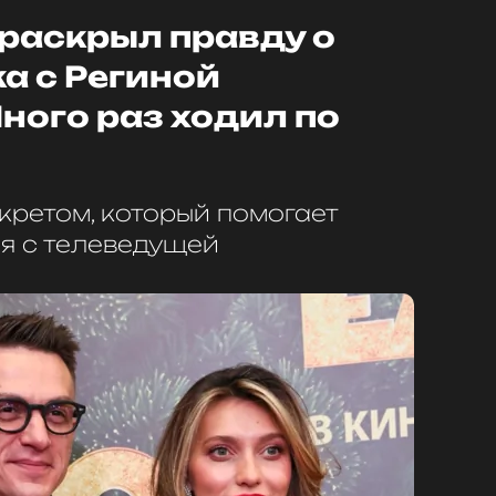
 раскрыл правду о
а с Региной
ного раз ходил по
кретом, который помогает
я с телеведущей