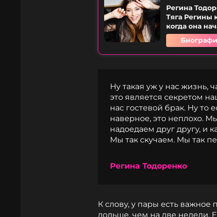
Регина Тодор
Тяга Регины 
когда она нач
Биографи
Ну такая уж у нас жизнь, 
это является секретом на
нас гостевой брак. Ну то е
наверное, это неплохо. Мы
надоедаем друг другу, и к
Мы так скучаем. Мы так п
Регина Тодоренко
К слову, у пары есть важное 
дольше, чем на две недели. 