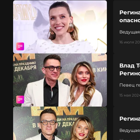
Регин
опасн
Ведущая
и акулам
16 июля 20
Влад Т
Регино
Певец п
телевед
15 мая 2024
Регина
Ведущая 