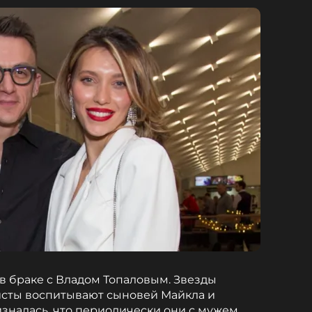
 в браке с Владом Топаловым. Звезды
тисты воспитывают сыновей Майкла и
зналась, что периодически они с мужем