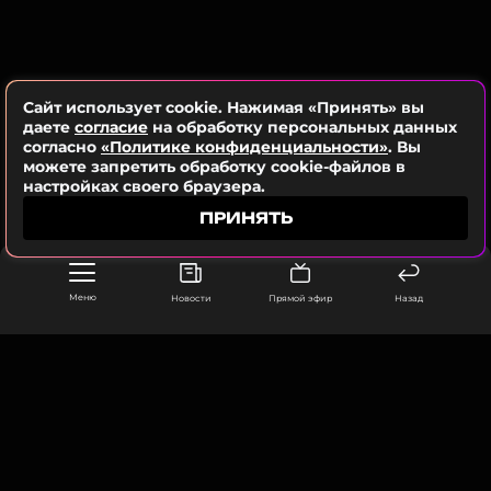
оставаться в курсе событий
ПОДПИСАТЬСЯ
Сайт использует cookie. Нажимая «Принять» вы
даете
согласие
на обработку персональных данных
согласно
«Политике конфиденциальности»
. Вы
можете запретить обработку cookie-файлов в
ССЫЛКА
настройках своего браузера.
ПРИНЯТЬ
Меню
Новости
Прямой эфир
Назад
Кит Коннор. ФОТО: Cat Morley / Avalon / Legion-Media
В случае заключения контракта он составит
компанию уже утвержденным
ООО «Муз ТВ Операционная компания» ИНН 7703679460
исполнительницам: австралийской актрисе
105066, город Москва,
улица Ольховская, д. 4, корп. 2
Самаре Уирвинг (дилогия «Я иду искать»), которая