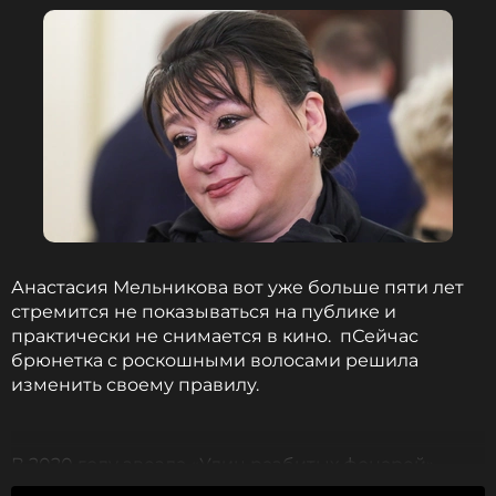
Анастасию Мельникову
Тeleprogramma.Рro
.
Фото: ИТАР-ТАСС/ Валерий Матыцин
Смотрите нас в Likee, чтобы
оставаться в курсе событий
ПОДПИСАТЬСЯ
Анастасия Мельникова вот уже больше пяти лет
стремится не показываться на публике и
практически не снимается в кино. пСейчас
ССЫЛКА
брюнетка с роскошными волосами решила
изменить своему правилу.
В 2020 году звезда «Улиц разбитых фонарей»
заразилась коронавирусом и тяжело перенесла