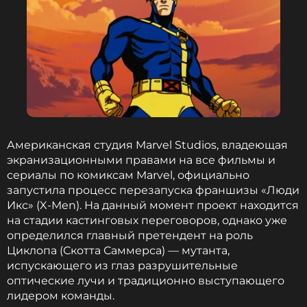
Она никому не говорила, от кого родила дочь 20
лет назад.
Сейчас Мария уже выросла, практически догнав
звездную мать по росту, и стала настоящей
красавицей — от матери ей досталась такая же
густая шевелюра, правда, более светлого цвета.
Анастасия Мельникова за последнее время
Американская студия Marvel Studios, владеющая
сильно похудела и изменилась настолько сильно,
экранизационными правами на все фильмы и
что когда появилась с дочерью Марией на
сериалы по комиксам Marvel, официально
премьере фильма «Воздух»в кинотеатре «Каро 11
запустила процесс перезапуска франшизы «Люди
Октябрь», ее с трудом узнали — настолько она
Икс» (X-Men). На данный момент проект находится
похорошела и стала выглядеть моложе.
на стадии кастинговых переговоров, однако уже
определился главный претендент на роль
Циклопа (Скотта Саммерса) — мутанта,
испускающего из глаз разрушительные
оптические лучи и традиционно выступающего
лидером команды.