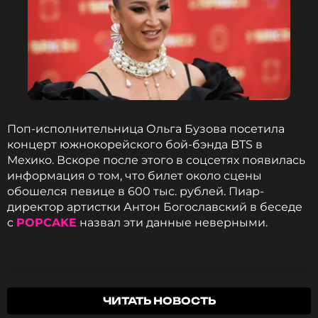
Поп-исполнительница Ольга Бузова посетила
концерт южнокорейского бой-бэнда BTS в
Мехико. Вскоре после этого в соцсетях появилась
информация о том, что билет около сцены
обошелся певице в 600 тыс. рублей. Пиар-
директор артистки Антон Богославский в беседе
с
POPCAKE
назвал эти данные неверными.
На скрине указана сумма в местной валюте…
ЧИТАТЬ НОВОСТЬ
Оля купила билет в VIP-зону на девятый