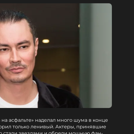
 на асфальте» наделал много шума в конце
ворил только ленивый. Актеры, принявшие
но стали звездами и обрели мощную фан-