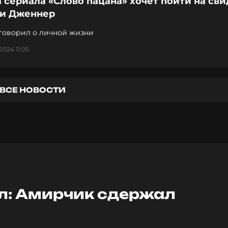
 сериала «Слово пацана» хочет пойти на св
ли Дженнер
аговорил о личной жизни
2024 11:05
ВСЕ НОВОСТИ
л: Амирчик сдержал