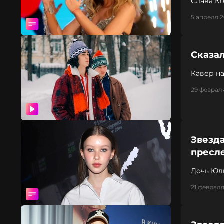
Слава Ко
5 апреля 
Сказа
Кавер на
года
29 февраля
Звезда
пресл
Дочь Юл
21 февраля