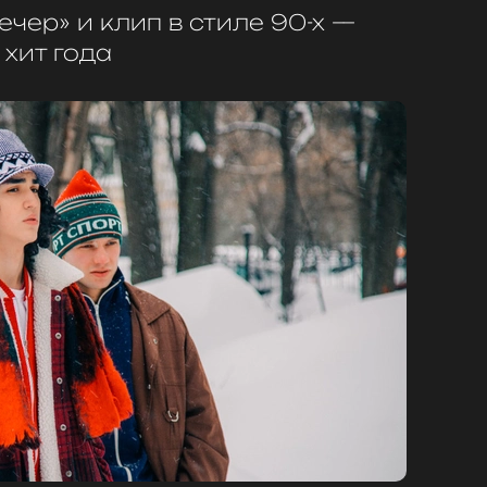
ечер» и клип в стиле 90-х —
 хит года