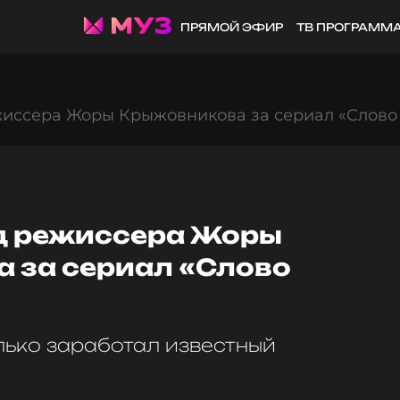
ПРЯМОЙ ЭФИР
ТВ ПРОГРАММ
жиссера Жоры Крыжовникова за сериал «Слово
д режиссера Жоры
 за сериал «Слово
лько заработал известный