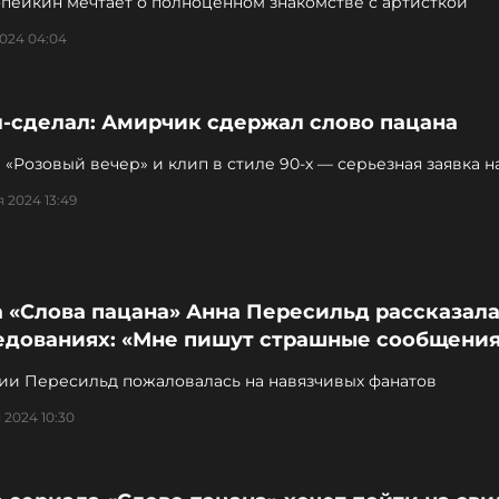
пейкин мечтает о полноценном знакомстве с артисткой
2024 04:04
л-сделал: Амирчик сдержал слово пацана
 «Розовый вечер» и клип в стиле 90-х — серьезная заявка н
 2024 13:49
 «Слова пацана» Анна Пересильд рассказала
едованиях: «Мне пишут страшные сообщени
ии Пересильд пожаловалась на навязчивых фанатов
 2024 10:30