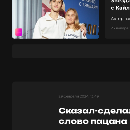
Звезда
с Кай
Актер з
23 января 
29 февраля 2024, 13:49
Сказал-сдела
слово пацана