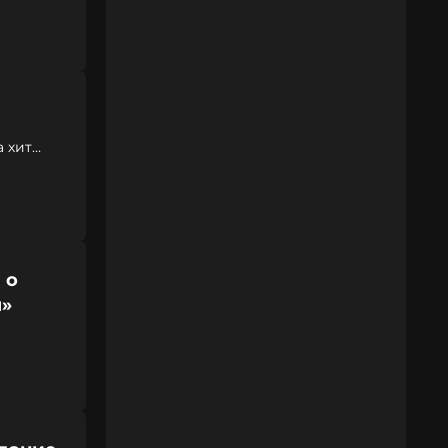
а хит
 о
я»