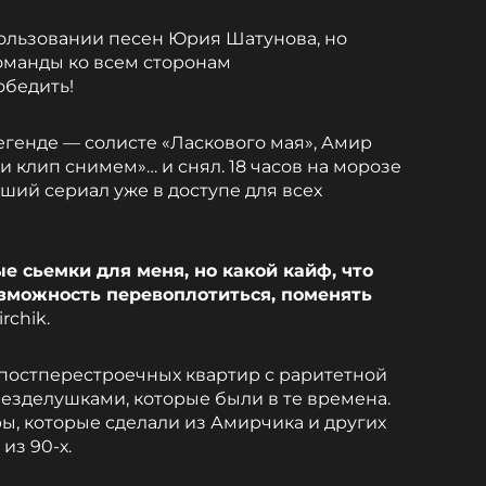
ользовании песен Юрия Шатунова, но
команды ко всем сторонам
обедить!
егенде — солисте «Ласкового мая», Амир
 и клип снимем»… и снял. 18 часов на морозе
ший сериал уже в доступе для всех
е сьемки для меня, но какой кайф, что
озможность перевоплотиться, поменять
rchik.
 постперестроечных квартир с раритетной
езделушками, которые были в те времена.
ы, которые сделали из Амирчика и других
из 90-х.