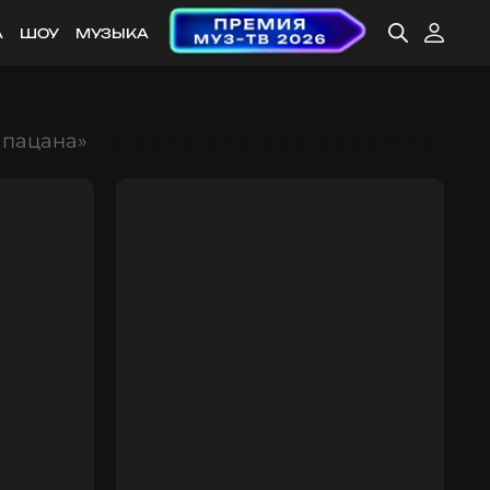
А
ШОУ
МУЗЫКА
 пацана»