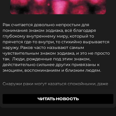
Рак считается довольно непростым для
понимания знаком зодиака, всё благодаря
глубокому внутреннему миру, который то
прячется где-то внутри, то стихийно вырывается
наружу. Раков часто называют самым
чувствительным знаком зодиака, и это не просто
так. Люди, рожденные под этим знаком,
действительно сильнее других привязаны к
эмоциям, воспоминаниям и близким людям.
Снаружи раки могут казаться спокойными, даже
закрытыми, но за этой сдержанностью почти
всегда скрывается лава из эмоций. Разбираемся,
ЧИТАТЬ НОВОСТЬ
почему этот водный знак зодиака так сильно
привязан к прошлому, как эта способность влияет
на характер Раков, и какие особенности делают