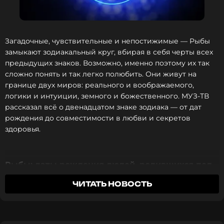
чувство безопасности напрямую связано с
близкими людьми и воспоминаниями.
Загадочные, чувствительные и непостижимые — Рыбы
Даты Рака — это не просто календарный отрезок
замыкают зодиакальный круг, вбирая в себя черты всех
знака зодиака, а период, который в астрологии
предыдущих знаков. Возможно, именно поэтому их так
ассоциируется с переходом от внешнего к
сложно понять и так легко полюбить. Они живут на
внутреннему, от действия к чувствам.
границе двух миров: реального и воображаемого,
логики и интуиции, земного и божественного. МУЗ-ТВ
Знак зодиака июля:
рассказал всё о двенадцатом знаке зодиака — от дат
характеристика Рака
рождения до совместимости в любви и секретов
здоровья.
Рак является эмоционально сложным знаком
зодиака. Его часто описывают как чувствительный
и ранимый, но это только часть картины. На
Рыбы: даты рождения людей, родившихся под
практике Раки гораздо глубже: они умеют
этим знаком
анализировать, чувствовать и запоминать, и
ЧИТАТЬ НОВОСТЬ
именно это формирует их характер.
Рыбы — двенадцатый и последний знак зодиакального
круга. Под этим знаком рождаются люди, появившиеся
Гороскоп на июнь 2026 года: