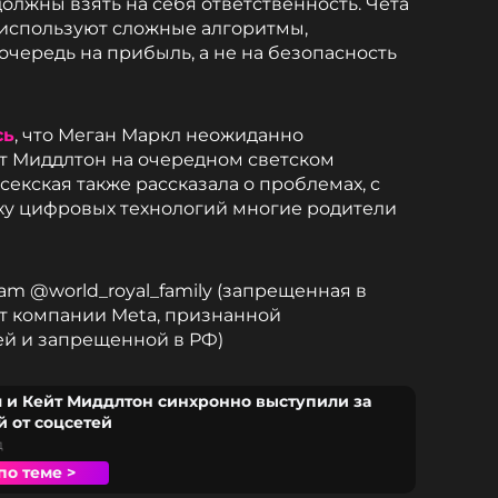
олжны взять на себя ответственность. Чета
и используют сложные алгоритмы,
чередь на прибыль, а не на безопасность
сь
, что Меган Маркл неожиданно
т Миддлтон на очередном светском
екская также рассказала о проблемах, с
ху цифровых технологий многие родители
ram @world_royal_family (запрещенная в
т компании Meta, признанной
ей и запрещенной в РФ)
 и Кейт Миддлтон синхронно выступили за
й от соцсетей
д
по теме >