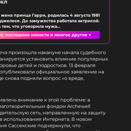
ркл
 жена принца Гарри, родилась 4 августа 1981
нджелесе. До замужества работала актрисой.
тем, что уговорила мужа...
я, последние новости и многое другое >
реча произошла накануне начала судебного
планируется установить влияние популярных
ровье детей и подростков. 13 февраля
 опубликовали официальное заявление на
е снова подняли вопрос «о вреде,
ивлечь внимание к этой проблеме: в
благотворительным фондом Archewell
одительскую сеть, направленную на защиту
ов использования Интернета. В новом
ня Сассекские подчеркнули, что