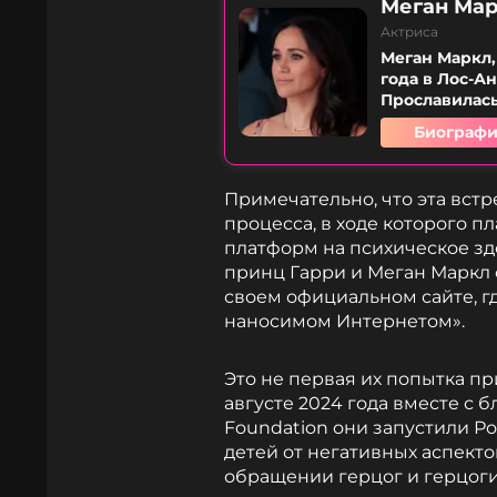
Меган Ма
Актриса
Меган Маркл,
года в Лос-А
Прославилась 
Биографи
Примечательно, что эта вст
процесса, в ходе которого 
платформ на психическое здо
принц Гарри и Меган Маркл
своем официальном сайте, гд
наносимом Интернетом».
Это не первая их попытка пр
августе 2024 года вместе с 
Foundation они запустили Р
детей от негативных аспект
обращении герцог и герцоги