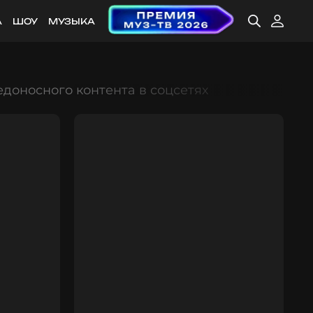
А
ШОУ
МУЗЫКА
доносного контента в соцсетях