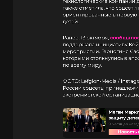
технологические компании д
также отметила, что соцсет
ориентированные в первую о
детей.
Ранее, 13 октября,
сообщало
поддержала инициативу Кей
мероприятии. Герцогиня Сасс
которыми столкнулись в эпо
по всему миру.
ФОТО: Lefgion-Media / Instag
России соцсеть; принадлежи
экстремистской организаци
Меган Маркл
защиту дете
9 месяцев наза
Новость 