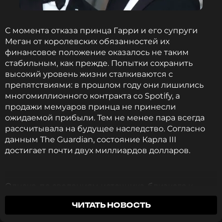
Меган Маркл
С момента отказа принца Гарри и его супруги
Актриса
Меган от королевских обязанностей их
Биография, последние новости
финансовое положение оказалось не таким
и многое другое >
стабильным, как прежде. Попытки сохранить
высокий уровень жизни сталкиваются с
препятствиями: в прошлом году они лишились
Как утверждают осведомленные лица, экс-актриса
многомиллионного контракта со Spotify, а
намерена обеспечить себе комфортное будущее
продажи мемуаров принца не принесли
и не покинет брак с пустыми руками. «Она никуда
ожидаемой прибыли. Тем не менее пара всегда
не уедет, если только не получит титул,
рассчитывала на будущее наследство. Согласно
недвижимость и огромную кучу денег», —
данным The Guardian, состояние Карла III
заявляет источник.
достигает почти двух миллиардов долларов.
Меган Маркл отказалась от фамилии
принца Гарри
Однако, по сведениям источника, близкого к
королевской семье, монарх всерьез
1 год назад
ЧИТАТЬ НОВОСТЬ
рассматривает вариант оставить наследство
Новость по теме >
только старшему сыну — принцу Уильяму. Как