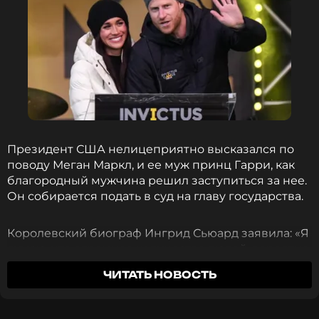
Президент США нелицеприятно высказался по
поводу Меган Маркл, и ее муж принц Гарри, как
благородный мужчина решил заступиться за нее.
Он собирается подать в суд на главу государства.
Королевский биограф Ингрид Сьюард заявила: «Я
думаю, что огромное количество людей, вероятно,
ухмылялись и соглашались с Дональдом Трампом.
ЧИТАТЬ НОВОСТЬ
Это было невероятно обидно, ужасно. Я знаю, что
он имел в виду, и мы, возможно, все с ним
согласны, но говорить это публично — это очень