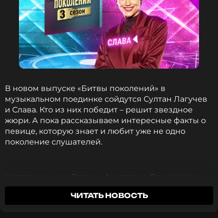
В новом выпуске «Битвы поколений» в
музыкальном поединке сойдутся Султан Лагучев
и Слава. Кто из них победит – решит звездное
жюри. А пока рассказываем интересные факты о
певице, которую знает и любит уже не одно
поколение слушателей.
Настоящее имя Славы – Анастасия Сланевская.
Она родилась 15 мая 1980 года в Москве. Ее
ЧИТАТЬ НОВОСТЬ
родители не были связаны с творчеством: папа
работал водителем, а мама – экономистом. А вот