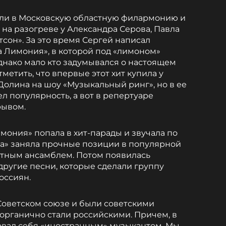
яли в Московскую областную филармонию и
 на разогреве у Александра Серова, Павла
сон». За это время Сергей написал
 Лимония», в которой под «лимоном»
нако мало кто задумывался о настоящем
метить, что впервые этот хит купила у
Долина на шоу «Музыкальный ринг», но в ее
л популярность, а вот в репертуаре
рывом.
имония» попала в хит-парады и звучала по
на» заняла прочные позиции в популярной
стным ансамблем. Потом появилась
другие песни, которые сделали группу
оссиян.
 Советском союзе и были советскими
 органично стали российскими. Причем, в
овал себя «иностранным» музыкантом. Мы