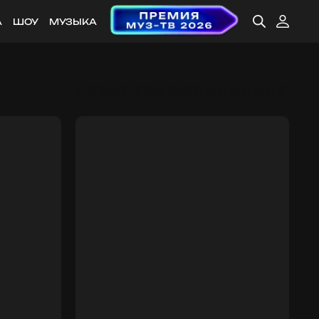
А
ШОУ
МУЗЫКА