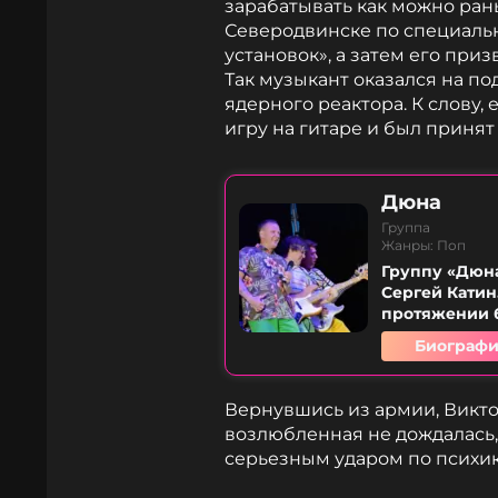
зарабатывать как можно ран
Северодвинске по специальн
установок», а затем его при
Так музыкант оказался на по
ядерного реактора. К слову,
игру на гитаре и был принят
Дюна
Группа
Жанры: Поп
Группу «Дюна
Сергей Катин
протяжении 
Биографи
Вернувшись из армии, Викто
возлюбленная не дождалась, 
серьезным ударом по психик