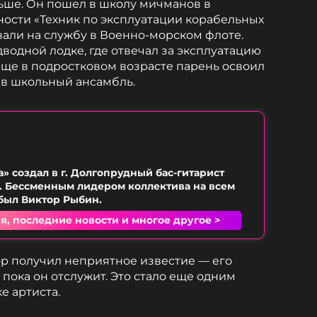
ьше. Он пошел в школу мичманов в
ости «Техник по эксплуатации корабельных
звали на службу в Военно-морском флоте.
дводной лодке, где отвечал за эксплуатацию
 еще в подростковом возрасте парень освоил
 в школьный ансамбль.
» создал в г. Долгопрудный бас-гитарист
. Бессменным лидером коллектива на всем
был Виктор Рыбин.
я, последние новости и многое другое >
р получил неприятное известие — его
пока он отслужит. Это стало еще одним
е артиста.