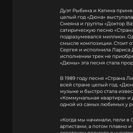
Дуэт Рыбина и Катина прин
целый год «Дюна» выступала
Смеяна и группы «Доктор Ват
сатирическую песню «Страна
подразумевался миллион. Од
смысле композиции. Стоит от
Сергея и исполнила Лариса 
исполнении трек не приобре
«Дюны» эта песня стала про
В 1989 году песня «Страна Л
всей стране целый год. «Дю
музыке и быстро стала изве
«Коммунальная квартира» и 
одной из самых любимых у р
«Когда мы начинали, пели в
артистами, а потом плавно и
советском периоде я чувств