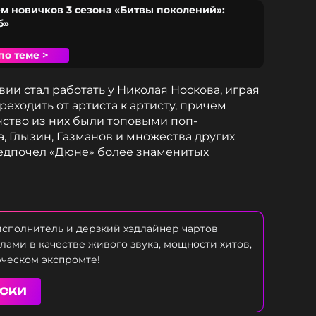
м новичков 3 сезона «Битвы поколений»:
б»
по теме >
вии стал работать у Николая Носкова, играя
реходить от артиста к артисту, причем
тво из них были топовыми поп-
, Глызин, Газманов и множества других
редпочел «Дюне» более знаменитых
сполнитель и дерзкий хэдлайнер чартов
лами в качестве живого звука, мощности хитов,
рческом экспромте!
УСКИ