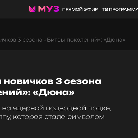
ПРЯМОЙ ЭФИР
ТВ ПРОГРАММ
чков 3 сезона «Битвы поколений»: «Дюна»
 новичков 3 сезона
ений»: «Дюна»
на ядерной подводной лодке,
ппу, которая стала символом