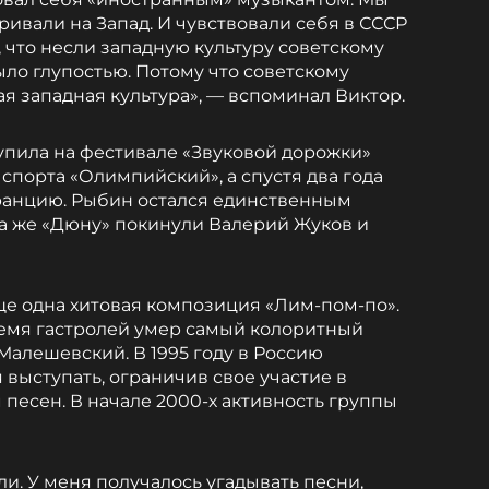
ивали на Запад. И чувствовали себя в СССР
что несли западную культуру советскому
было глупостью. Потому что советскому
я западная культура», — вспоминал Виктор.
тупила на фестивале «Звуковой дорожки»
спорта «Олимпийский», а спустя два года
Францию. Рыбин остался единственным
да же «Дюну» покинули Валерий Жуков и
еще одна хитовая композиция «Лим-пом-по».
время гастролей умер самый колоритный
Малешевский. В 1995 году в Россию
я выступать, ограничив свое участие в
песен. В начале 2000-х активность группы
и. У меня получалось угадывать песни,