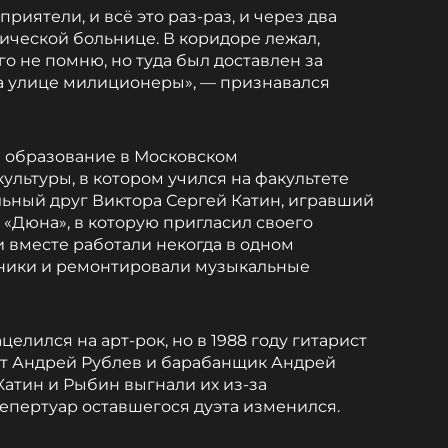
приятели, и всё это раз-раз, и через два
рической больнице. В коридоре лежал,
о не помню, но туда был доставлен за
а улице милиционеры», — признавался
ил образование в Московском
ультуры, в котором учился на факультете
ольный друг Виктора Сергей Катин, игравший
у «Дюна», в которую пригласил своего
 вместе работали некогда в одном
ники и ремонтировали музыкальные
елился на арт-рок, но в 1988 году гитарист
ст Андрей Рублев и барабанщик Андрей
Катин и Рыбин выгнали их из-за
пертуар оставшегося дуэта изменился.