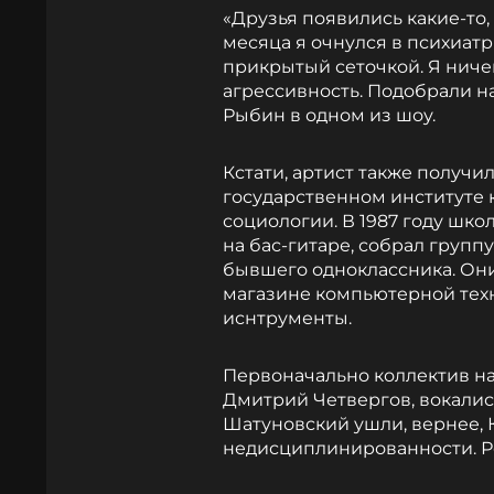
«Друзья появились какие-то, 
месяца я очнулся в психиат
прикрытый сеточкой. Я ничег
агрессивность. Подобрали н
Рыбин в одном из шоу.
Кстати, артист также получ
государственном институте к
социологии. В 1987 году шк
на бас-гитаре, собрал групп
бывшего одноклассника. Они
магазине компьютерной тех
иснтрументы.
Первоначально коллектив нац
Дмитрий Четвергов, вокали
Шатуновский ушли, вернее, 
недисциплинированности. Ре