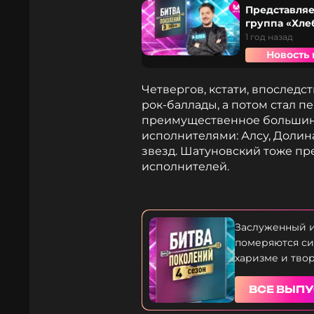
Представляе
группа «Хле
1 год назад
Новость 
Четвергов, кстати, впоследст
рок-баллады, а потом стал пе
преимущественное большинс
исполнителями: Алсу, Долина
звезд. Шатуновский тоже п
исполнителей.
Заслуженный и
померяются си
харизме и тво
ВСЕ ВЫП