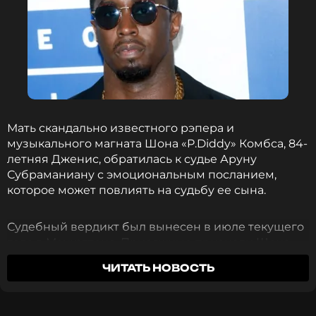
Мать скандально известного рэпера и
музыкального магната Шона «P.Diddy» Комбса, 84-
летняя Дженис, обратилась к судье Аруну
Субраманиану с эмоциональным посланием,
которое может повлиять на судьбу ее сына.
Судебный вердикт был вынесен в июле текущего
года в Манхэттене. Присяжные признали Шона
Комбса виновным по двум из пяти пунктов
ЧИТАТЬ НОВОСТЬ
обвинения. Рэпера осудили за организацию
транспортировки людей для занятия
проституцией, однако оправдали по статьям о