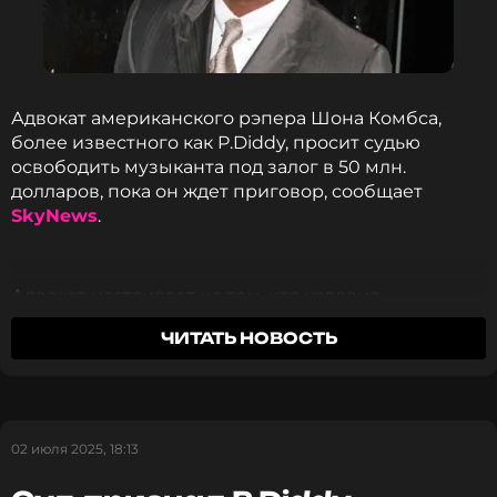
ССЫЛКА
Адвокат американского рэпера Шона Комбса,
более известного как P.Diddy, просит судью
освободить музыканта под залог в 50 млн.
долларов, пока он ждет приговор, сообщает
SkyNews
.
Адвокат настаивает на том, что условия
содержания в столичном следственном
ЧИТАТЬ НОВОСТЬ
изоляторе в Бруклине опасны. Он отметил, что
обычно виновных за аналогичные преступления
отпускают под залог.
«На самом деле он, возможно, единственный
02 июля 2025, 18:13
человек в США, который находится в тюрьме за то,