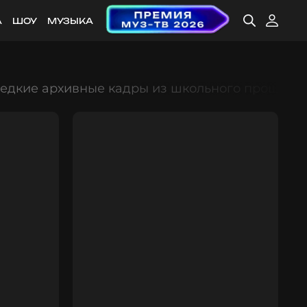
А
ШОУ
МУЗЫКА
редкие архивные кадры из школьного прошлог