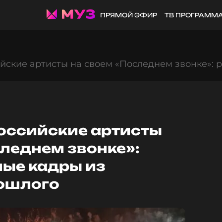
ПРЯМОЙ ЭФИР
ТВ ПРОГРАММ
йские артисты на своем «Последнем звонке»: 
оссийские артисты
леднем звонке»:
ные кадры из
ошлого