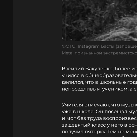
ФОТО: Instagram Басты (запрещ
Meta, признанной экстремистск
Василий Вакуленко, более и
учился в общеобразовательн
делился, что в школьные го
непоседливым учеником, а 
Учителя отмечают, что музы
уже в школе. Он посещал му
и мог без труда воспроизве
за девятый класс у него в о
получил пятерку. Тем не мен