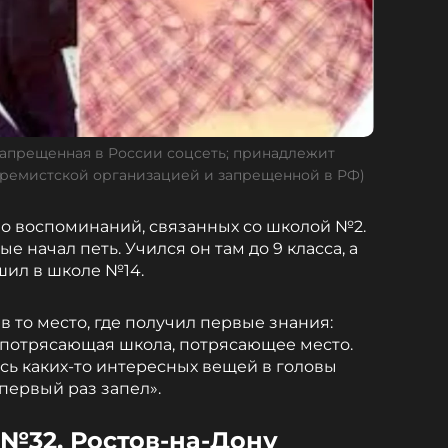
запрещенная в России соцсеть; принадлежит
тремистской организацией и запрещенной в РФ)
о воспоминаний, связанных со школой №2.
е начал петь. Учился он там до 9 класса, а
шил в школе №14.
в то место, где получил первые знания:
то потрясающая школа, потрясающее место.
сь каких-то интересных вещей в головы
первый раз запел».
а №32, Ростов-на-Дону