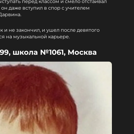
ыступать перед классом и смело отстаивал
он даже вступил в спор с учителем
Дарвина.
к и не закончил, и ушел после девятого
ься на музыкальной карьере.
999, школа №1061, Москва