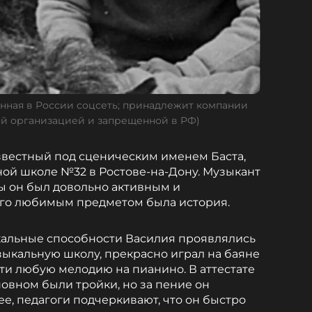
енная в России соцсеть; принадлежит компании
ой организацией и запрещенной в РФ)
звестный под сценическим именем Баста,
ой школе №32 в Ростове-на-Дону. Музыкант
ды он был довольно активным и
его любимым предметом была история.
кальные способности Василия проявлялись
зыкальную школу, прекрасно играл на баяне
сти любую мелодию на пианино. В аттестате
сновном были тройки, но за пение он
ее, педагоги подчеркивают, что он быстро