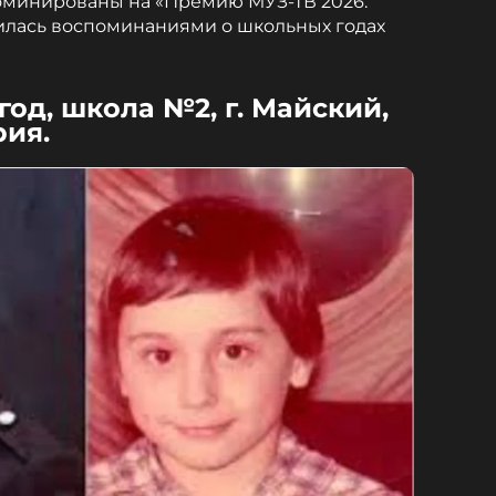
номинированы на «Премию МУЗ-ТВ 2026.
илась воспоминаниями о школьных годах
год, школа №2, г. Майский,
ия.