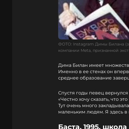
ФОТО: Instagram Димы Билана (
компании Meta, признанной экс
Дима Билан имеет множеств
Именно в ее стенах он впервы
среднее образование завер
Спустя годы певец вернулся 
«Честно хочу сказать, что э
Тут очень много закладывала
маленьким людям. Я здесь в 
Баста, 1995, школ