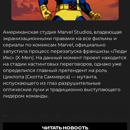
Митя Фомин. Он отметил, что у него был
«совершенно иной опыт» отношений. Успешные
мужчины, по его словам, обычно хорошо
разбираются в людях и способны отличить
искренние чувства от меркантильных интересов.
Американская студия Marvel Studios, владеющая
экранизационными правами на все фильмы и
ФОТО: ТАСС
сериалы по комиксам Marvel, официально
запустила процесс перезапуска франшизы «Люди
Икс» (X-Men). На данный момент проект находится
Смотрите нас в Likee, чтобы
на стадии кастинговых переговоров, однако уже
оставаться в курсе событий
определился главный претендент на роль
Циклопа (Скотта Саммерса) — мутанта,
ПОДПИСАТЬСЯ
испускающего из глаз разрушительные
оптические лучи и традиционно выступающего
лидером команды.
ССЫЛКА
По информации
Deadline
, продюсеры нацелены
на омоложение актерского ансамбля, а потому
ЧИТАТЬ НОВОСТЬ
рассматривают на ключевую роль 22-летнего