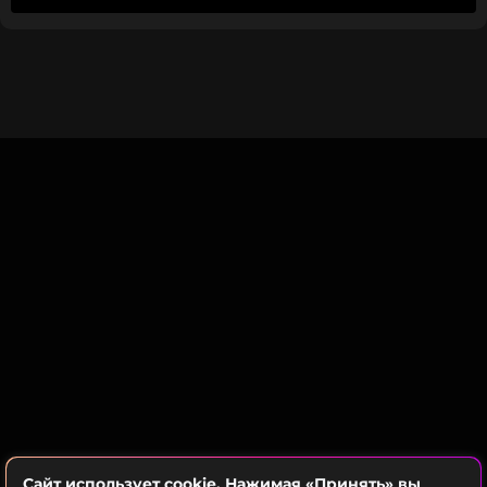
британца Кита Коннора, известного по мини-
сериалу «Война и мир».
Сайт использует cookie. Нажимая «Принять» вы