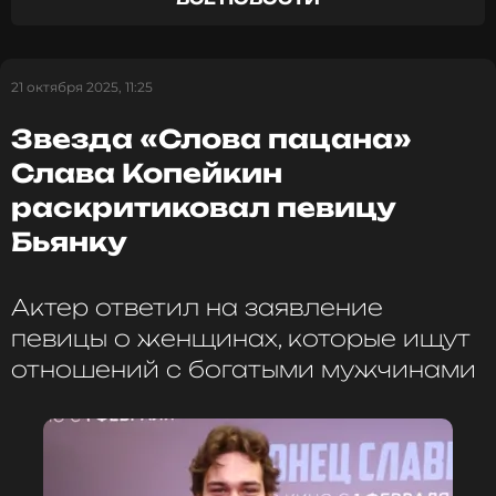
проходит аскезу сухого голодания. Певец Николай
Басков
практикует
аскезу молчания.
ФОТО: Известия
21 октября 2025, 11:25
Звезда «Слова пацана»
Смотрите нас в Likee, чтобы
Слава Копейкин
оставаться в курсе событий
раскритиковал певицу
Бьянку
ПОДПИСАТЬСЯ
Актер ответил на заявление
певицы о женщинах, которые ищут
ССЫЛКА
отношений с богатыми мужчинами