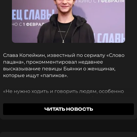
Слава Копейкин, известный по сериалу «Слово
пацана», прокомментировал недавнее
высказывание певицы Бьянки о женщинах,
которые ищут «папиков».
«Не нужно ходить и говорить людям, особенно
когда человек имеет вес в медиасфере, как
правильно или неправильно жить. Вот это
ЧИТАТЬ НОВОСТЬ
сомнительно, как по мне», — заявил Копейкин в
разговоре с корреспондентом
KP.RU.
Актер подчеркнул, что это личный выбор каждого