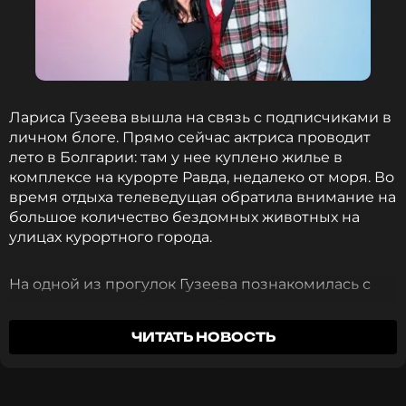
Ольга Бузова
Музыкант, Певица, Дизайнер, Ведущий,
Модель
Жанры: Поп
Биография, последние новости
и многое другое >
Лариса Гузеева вышла на связь с подписчиками в
личном блоге. Прямо сейчас актриса проводит
лето в Болгарии: там у нее куплено жилье в
ФОТО: ТАСС
комплексе на курорте Равда, недалеко от моря. Во
время отдыха телеведущая обратила внимание на
большое количество бездомных животных на
Смотрите нас в Likee, чтобы
улицах курортного города.
оставаться в курсе событий
На одной из прогулок Гузеева познакомилась с
ПОДПИСАТЬСЯ
местными волонтерами, которые занимаются
спасением и лечением брошенных собак, а также
ЧИТАТЬ НОВОСТЬ
подыскивают животным новых хозяев. Сама
звезда также регулярно помогает бездомным
ССЫЛКА
животным, а дома у Гузеевой уже три года живет
мальтипу по кличке Жужа.