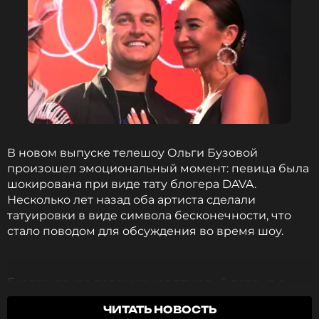
традициях Майкла Джексона, маленькое кино, где
будет все. Называется это работа «Черная
пантера». Кстати, Оля Бузова тоже к этому проекту
имеет отношение», – заинтриговал поклонников
Киркоров.
Фото: Вячеслав Прокофьев/ТАСС
В новом выпуске телешоу Ольги Бузовой
Смотрите нас в Likee, чтобы
произошел эмоциональный момент: певица была
оставаться в курсе событий
шокирована при виде тату блогера DAVA.
Несколько лет назад оба артиста сделали
ПОДПИСАТЬСЯ
татуировки в виде символа бесконечности, что
стало поводом для обсуждения во время шоу.
ССЫЛКА
Бузова, ранее пережившая тяжелый разрыв с
Давидом, была встревожена тем, что он сохранил
ЧИТАТЬ НОВОСТЬ
татуировку с ее именем. Это вызвало у артистки