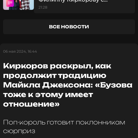
Читайте нас в Одноклассниках,
просьбой о помощи
21:28
чтобы оставаться в курсе событий
ПОДПИСАТЬСЯ
ВСЕ НОВОСТИ
06 мая 2024, 16:44
ССЫЛКА
Киркоров раскрыл, как
продолжит традицию
Майкла Джексона: «Бузова
тоже к этому имеет
отношение»
Поп-король готовит поклонникам
сюрприз