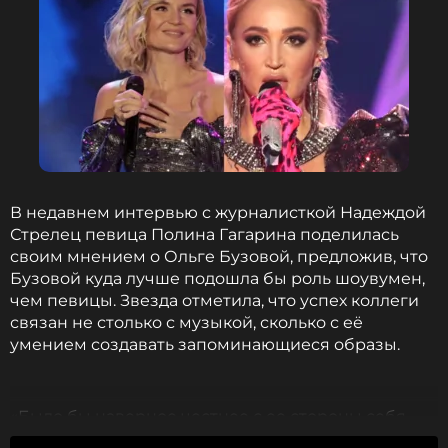
В недавнем интервью с журналисткой Надеждой
Стрелец певица Полина Гагарина поделилась
своим мнением о Ольге Бузовой, предложив, что
Бузовой куда лучше подошла бы роль шоувумен,
чем певицы. Звезда отметила, что успех коллеги
связан не столько с музыкой, сколько с её
умением создавать запоминающиеся образы.
«Было бы наверное честнее с ее стороны себя
определить, как шоувумен. У нее выбран этот