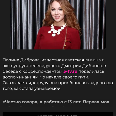
заставляя их петь о любви к России.
Артист назвал свою работу вызовом огня на себя
и жестким ответом тем, кто, по его мнению,
совершил предательство. Выпуску клипа
предшествовала интрига: SHAMAN несколько
дней появлялся с загадочной папкой у посольства
США и на Красной площади, а в самом ролике
предстал в образе сыщика, раскрывающего
заговор.
Полина Диброва, известная светская львица и
экс-супруга телеведущего Дмитрия Диброва, в
беседе с корреспондентом
5-tv.ru
поделилась
Shaman
воспоминаниями о начале своего пути.
Певец
Жанры: Поп-рок
Оказывается, к труду она приобщилась задолго до
того, как стала узнаваемой.
Биография, последние новости
и многое другое >
«Честно говоря, я работаю с 13 лет. Первая моя
работа была разнорабочей
, — рассказала
ФОТО: Антонова Арина / ТАСС
Полина. —
Я убирала в парке, подметала в