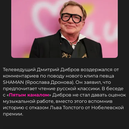
ФОТО: Persona Stars/053
Читайте нас в МАКСе, чтобы
оставаться в курсе событий
ПОДПИСАТЬСЯ
Телеведущий Дмитрий Дибров воздержался от
комментариев по поводу нового клипа певца
ССЫЛКА
SHAMAN (Ярослава Дронова). Он заявил, что
предпочитает чтение русской классики. В беседе
с «
Пятым каналом
» Дибров не стал давать оценок
музыкальной работе, вместо этого вспомнив
историю с отказом Льва Толстого от Нобелевской
премии.