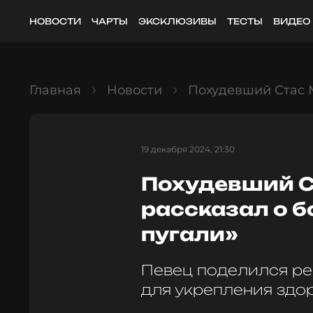
НОВОСТИ
ЧАРТЫ
ЭКСКЛЮЗИВЫ
ТЕСТЫ
ВИДЕО
Главная
Новости
Похудевший Стас М
19 декабря 2024, 21:30
Похудевший С
рассказал о б
пугали»
Певец поделился ре
для укрепления здо