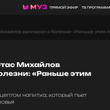
ПРЯМОЙ ЭФИР
ТВ ПРОГРАММ
ихайлов рассказал о болезни: «Раньше этим п
тас Михайлов
олезни: «Раньше этим
цептом напитка, который пьет
ровья