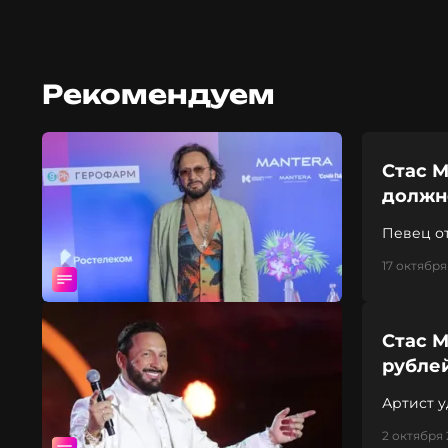
Рекомендуем
Стас М
должно
Певец от
17 октября
Стас 
рубле
Артист 
2 октября 