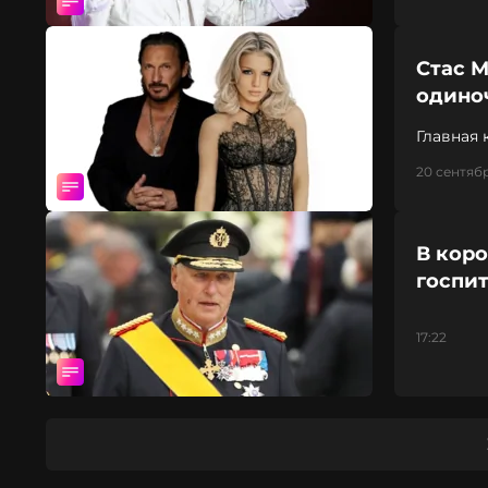
Стас 
одино
Главная 
20 сентябр
В кор
госпи
17:22