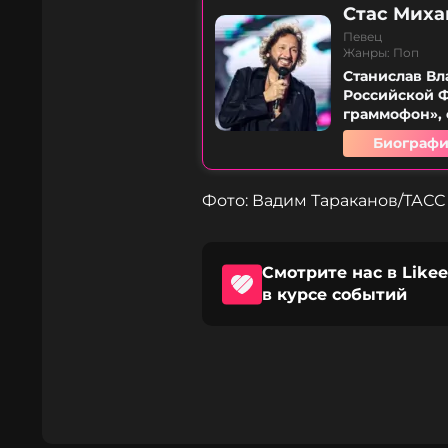
Стас Миха
Певец
Жанры: Поп
Станислав В
Российской Ф
граммофон», 
Биографи
Фото: Вадим Тараканов/ТАСС
Смотрите нас в Likee
в курсе событий