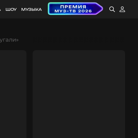
А
ШОУ
МУЗЫКА
угали»