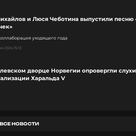
Михайлов и Люся Чеботина выпустили песню
чек»
коллаборация уходящего года
я 2024 15:13
олевском дворце Норвегии опровергли слухи
тализации Харальда V
ВСЕ НОВОСТИ