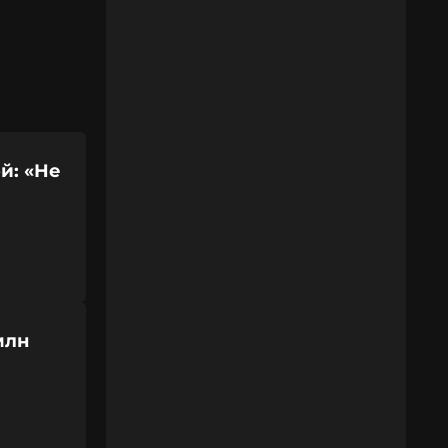
й: «Не
млн