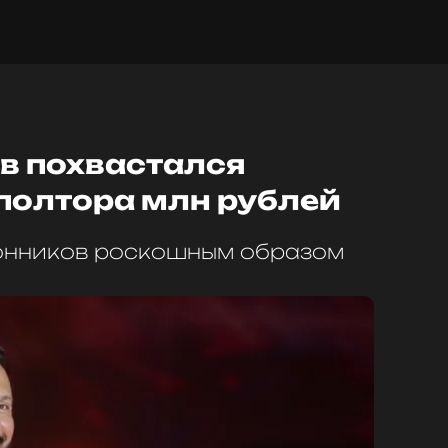
в похвастался
полтора млн рублей
лонников роскошным образом