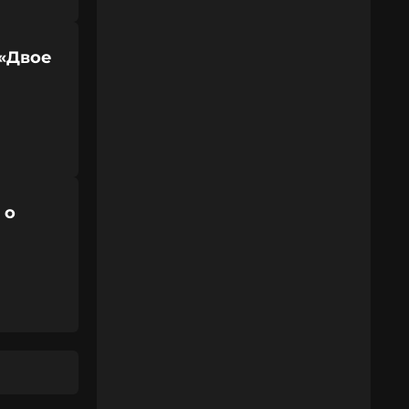
 «Двое
 о