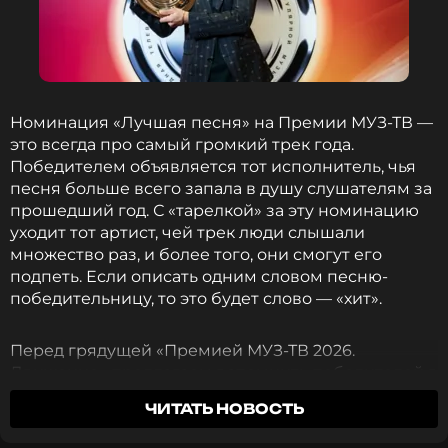
Номинация «Лучшая песня» на Премии МУЗ-ТВ —
это всегда про самый громкий трек года.
Победителем объявляется тот исполнитель, чья
песня больше всего запала в душу слушателям за
прошедший год. С «тарелкой» за эту номинацию
уходит тот артист, чей трек люди слышали
множество раз, и более того, они смогут его
подпеть. Если описать одним словом песню-
победительницу, то это будет слово — «хит».
Перед грядущей «Премией МУЗ-ТВ 2026.
Движение» предлагаем вспомнить победителей в
номинации «Лучшая песня» с 2013 по 2025 год!
ЧИТАТЬ НОВОСТЬ
2013 — Нюша, «Воспоминание»