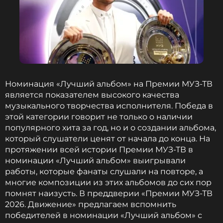
2014 — SEREBRO, «Мало тебя»
На «Премии МУЗ-ТВ 2014. Эволюция» победу
одержала группа SEREBRO с треком «Мало тебя».
Коллектив также получил номинацию на «Лучший
дуэт» (вместе с DJ M.E.G. с песней «Угар»). В
Номинация «Лучший альбом» на Премии МУЗ-ТВ
категории «Лучшая песня» с SEREBRO
является показателем высокого качества
соперничали A’Studio с треком «Папа, мама»,
музыкального творчества исполнителя. Победа в
«Винтаж» с «Знаком Водолея», «Дискотека
этой категории говорит не только о наличии
Авария» с «К.У.К.Л.А.» и группа «Пицца» с песней
популярного хита за год, но и о создании альбома,
«Оружие».
который слушатели ценят от начала до конца. На
протяжении всей истории Премии МУЗ-ТВ в
номинации «Лучший альбом» выигрывали
работы, которые фанаты слушали на повторе, а
Филипп Киркоров
многие композиции из этих альбомов до сих пор
Музыкант, Певец, Продюсер, Автор
помнят наизусть. В преддверии «Премии МУЗ-ТВ
Жанры: Поп
2026. Движение» предлагаем вспомнить
Биография, последние новости
победителей в номинации «Лучший альбом» с
и многое другое >