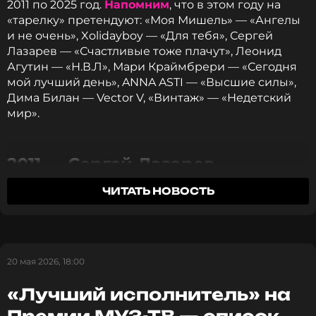
2011 по 2025 год.
Напомним
, что в этом году на
«тарелку» претендуют: «Моя Мишель» — «Ангелы
и не очень», Xolidayboy — «Для тебя», Сергей
Лазарев — «Счастливые тоже плачут», Леонид
Агутин — «Н.В.Л», Мари Краймбрери — «Сегодня
мой лучший день», ANNA ASTI — «Высшие силы»,
Дима Билан — Vector V, «Винтаж» — «Недетский
мир».
2011 — Сергей Лазарев —
«Electric Touch»
ЧИТАТЬ НОВОСТЬ
На церемонии Премии МУЗ-ТВ в 2011 году победу
в номинации «Лучший альбом» одержал Сергей
Лазарев с пластинкой «Electric Touch». Этот
танцевальный релиз, записанный в
20 мая 2026, 18:00
сотрудничестве с известными европейскими
продюсерами, проявил новую грань артиста и
«Лучший исполнитель» на
закрепил его статус как одного из главных поп-