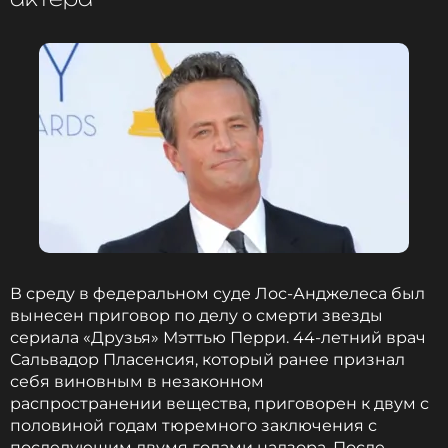
Кеннет Ивамаса
Защита настаивает на том, что сам ассистент
оказался под влиянием знаменитости, годами
боровшейся с зависимостью.
Мэттью Перри скончался 28 октября 2023 года в
возрасте 54 лет. Его тело было найдено в джакузи
в собственном доме. Изначально смерть
признали
ненасильственной, однако
В среду в федеральном суде Лос-Анджелеса был
последующая экспертиза установила, что
вынесен приговор по делу о смерти звезды
причиной гибели стало острое воздействие
сериала «Друзья» Мэттью Перри. 44-летний врач
кетамина. Сопутствующими факторами также
Сальвадор Пласенсия, который ранее признал
были названы утопление, ишемическая болезнь
себя виновным в незаконном
сердца и влияние бупренорфина. Ранее
распространении вещества, приговорен к двум с
сообщалось, что незадолго до трагедии Перри
половиной годам тюремного заключения с
уволил целую бригаду врачей, контролировавших
последующим двумя годами надзора. После