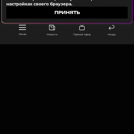
настройках своего браузера.
Читайте нас в ВКонтакте, чтобы
ПРИНЯТЬ
оставаться в курсе событий
ПОДПИСАТЬСЯ
Меню
Новости
Прямой эфир
Назад
ССЫЛКА
ООО «Муз ТВ Операционная компания» ИНН 7703679460
105066, город Москва,
улица Ольховская, д. 4, корп. 2
info@muz-tv.ru
+ 7(495) 213-18-68
КОНТАКТЫ
НОВОСТИ