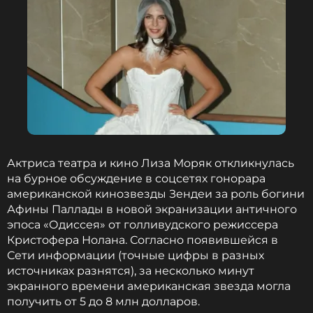
Особое внимание телеведущая уделила
требованиям, которые люди предъявляют друг
другу слишком рано.
«Если вы на этапе знакомства, вы друг другу
никто. И требовать от мужчины, чтобы он водил
вас в ресторан, чтобы он ухаживал за вами,
дарил дорогие подарки… Он просто посмотрит
и скажет: "Ты кто?" Уж поверьте мне»
, —
подчеркнула она.
Актриса театра и кино Лиза Моряк откликнулась
на бурное обсуждение в соцсетях гонорара
При этом Сябитова считает, что любовь помогает
американской кинозвезды Зендеи за роль богини
переживать сложные периоды, однако крепкая
Афины Паллады в новой экранизации античного
семья строится не только на чувствах.
эпоса «Одиссея» от голливудского режиссера
Кристофера Нолана. Согласно появившейся в
Сети информации (точные цифры в разных
«Семья — это союз для двоих. Здесь нельзя
источниках разнятся), за несколько минут
играть в одни ворота»
, — заключила
экранного времени американская звезда могла
телеведущая.
получить от 5 до 8 млн долларов.