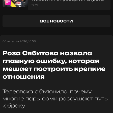
поклонников», – заявили инсайдеры.
госпитализации Харальда V
17:22
Фото: AP/TASS
ВСЕ НОВОСТИ
Читайте нас в ВКонтакте, чтобы
оставаться в курсе событий
06 августа 2026, 16:58
Роза Сябитова назвала
ПОДПИСАТЬСЯ
главную ошибку, которая
мешает построить крепкие
отношения
ССЫЛКА
Телесваха объяснила, почему
многие пары сами разрушают путь
к браку