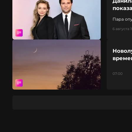
Данил
показ
Пара оп
6 августа 15
Новолу
време
07:00