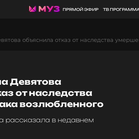
ПРЯМОЙ ЭФИР
ТВ ПРОГРАММ
ятова объяснила отказ от наследства умерше
а Девятова
аз от наследства
рака возлюбленного
а рассказала в недавнем