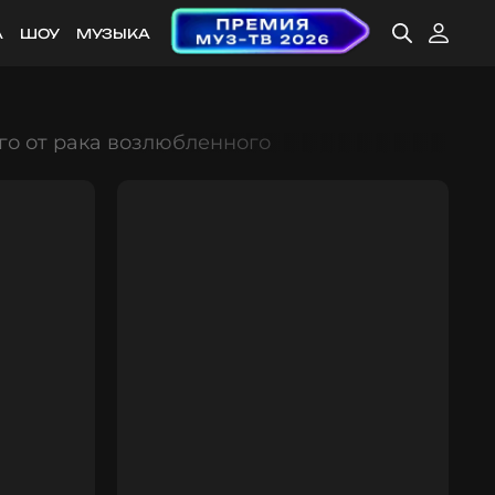
А
ШОУ
МУЗЫКА
го от рака возлюбленного