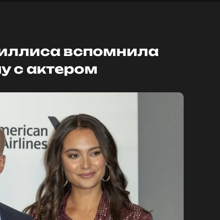
иллиса вспомнила
у с актером