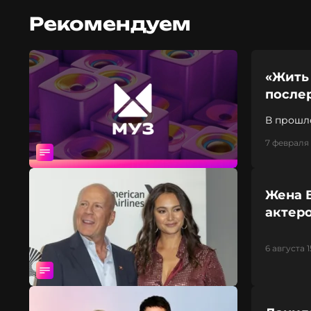
Рекомендуем
«Жить 
после
В прошл
7 февраля 
Жена 
актер
6 августа 1