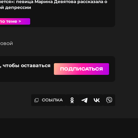
чется»: певица Марина Девятова рассказала о
ой депрессии
по теме >
товой
, чтобы оставаться
ПОДПИСАТЬСЯ
ССЫЛКА