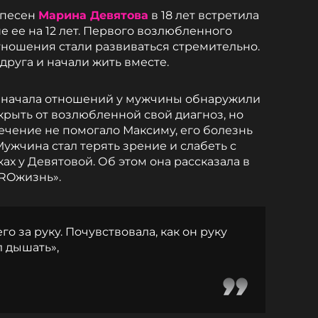
 песен
Марина Девятова
в 18 лет встретила
 ее на 12 лет. Первого возлюбленного
тношения стали развиваться стремительно.
друга и начали жить вместе.
е начала отношений у мужчины обнаружили
крыть от возлюбленной свой диагноз, но
Лечение не помогало Максиму, его болезнь
ужчина стал терять зрение и слабеть с
ах у Девятовой. Об этом она рассказала в
PROжизнь».
го за руку. Почувствовала, как он руку
л дышать»,