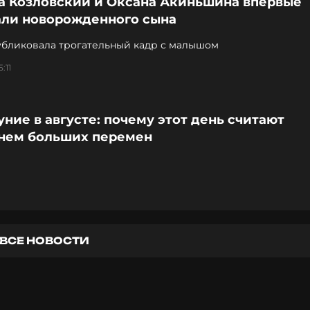
а Козловский и Оксана Акиньшина впервые
али новорожденного сына
убликовала трогательный кадр с малышом
:11
ние в августе: почему этот день считают
нем больших перемен
ВСЕ НОВОСТИ