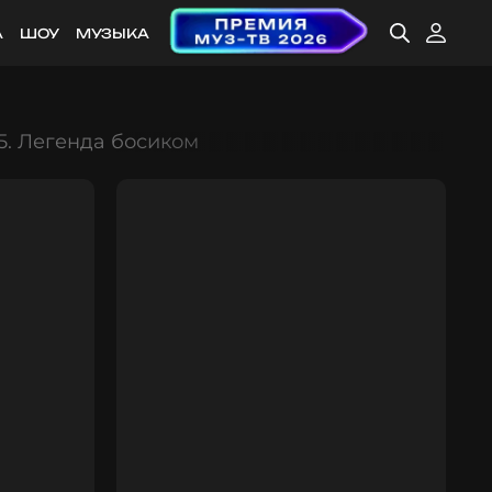
А
ШОУ
МУЗЫКА
. Легенда босиком