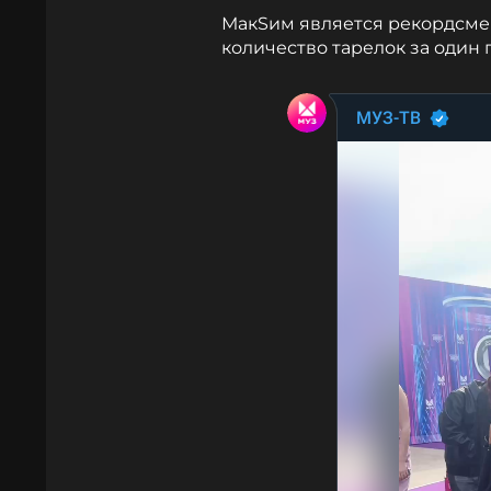
МакSим является рекордсме
количество тарелок за один 