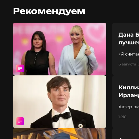
Рекомендуем
Дана Б
лучше
«Я счита
6 августа 1
Килли
Ирлан
Актер вм
16:16