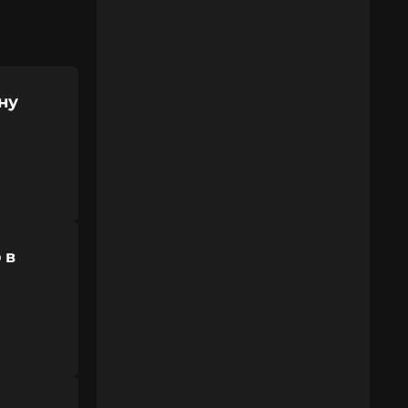
ну
 в