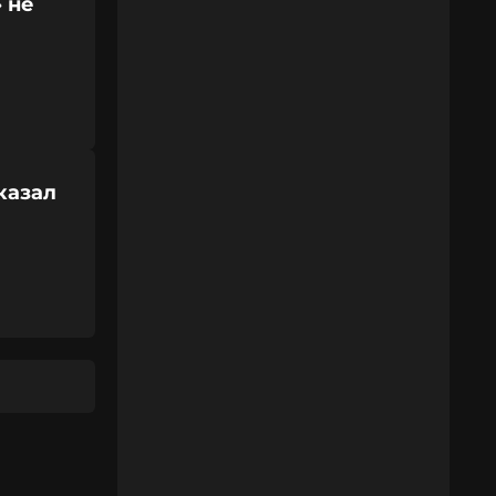
 не
казал