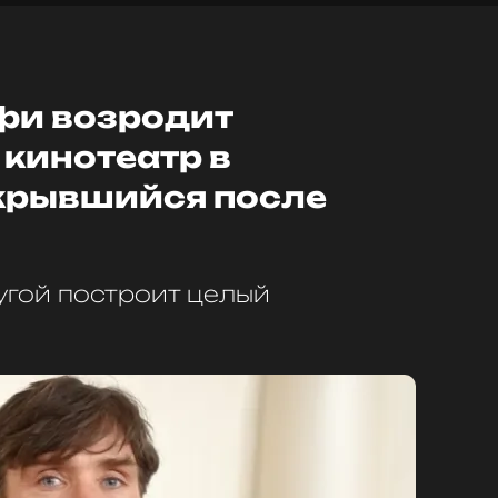
фи возродит
кинотеатр в
крывшийся после
угой построит целый