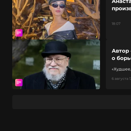
Анаста
произв
18:07
Автор 
о борь
«Худшее
6 августа 1