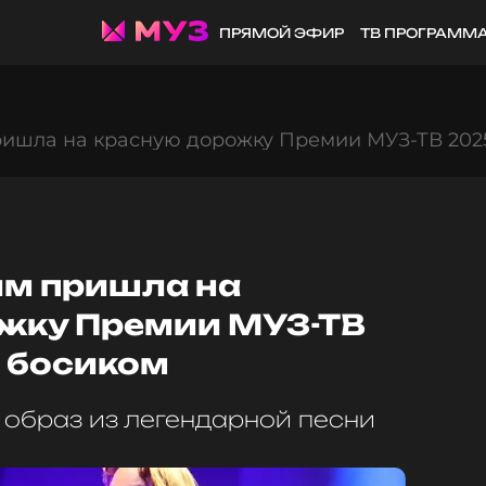
ПРЯМОЙ ЭФИР
ТВ ПРОГРАММ
ишла на красную дорожку Премии МУЗ-ТВ 2025
м пришла на
жку Премии МУЗ-ТВ
а босиком
 образ из легендарной песни