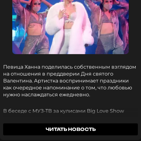
Певица Ханна поделилась собственным взглядом
на отношения в преддверии Дня святого
Валентина. Артистка воспринимает праздники
как очередное напоминание о том, что любовью
нужно наслаждаться ежедневно.
В беседе с МУЗ-ТВ за кулисами Big Love Show
певица призналась, что у нее есть виш-лист,
который она периодически отправляет мужу
ЧИТАТЬ НОВОСТЬ
Пашу перед каждым праздником. У пары
выработалась отлаженная система подарков,