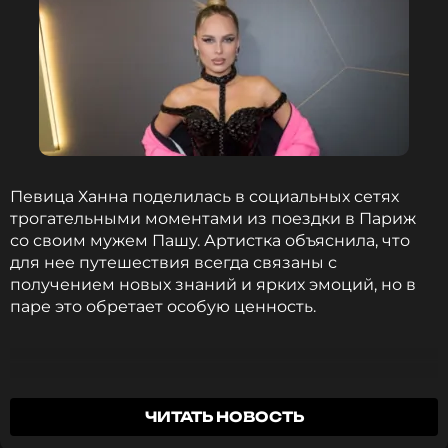
устроив обширную праздничную фотосессию как
внутри дома, так и на придомовой территории.
Певица отметила количество главных символов
праздника: «Создавать свою сказку зимой
особенно волшебно. Этой зимой у нас не одна, а
сразу семь елок».
Певица Ханна поделилась в социальных сетях
Ханна
трогательными моментами из поездки в Париж
Музыкант, Певица, Модель
Жанры: Поп
со своим мужем Пашу. Артистка объяснила, что
для нее путешествия всегда связаны с
Биография, последние новости
и многое другое >
получением новых знаний и ярких эмоций, но в
паре это обретает особую ценность.
Дополнительно Ханна подтвердила
благотворительную традицию, упомянув, что
ежегодно закупает елки для детских домов и
домов престарелых.
С любимым Пашу рядом — самое большое
ЧИТАТЬ НОВОСТЬ
счастье.