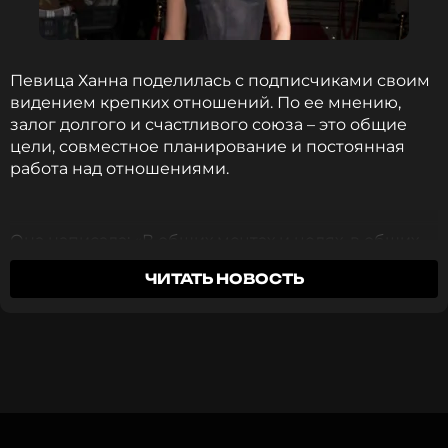
чтобы оставаться в курсе событий
ПОДПИСАТЬСЯ
Певица Ханна поделилась с подписчиками своим
видением крепких отношений. По ее мнению,
ФОТО: Instagram (запрещенная в России соцсеть;
залог долгого и счастливого союза – это общие
принадлежит компании Meta, признанной
цели, совместное планирование и постоянная
экстремистской организацией и запрещенной в РФ)
ССЫЛКА
работа над отношениями.
Она написала: «В общих мечтах и целях, в общих
брейнштормах, в совместном планировании.
ЧИТАТЬ НОВОСТЬ
Время наедине друг с другом — выезд на два-три
дня раз в пару месяцев».
Ханна считает, что идиллия в отношениях – это
результат ежедневной работы, как и в любой
другой сфере.