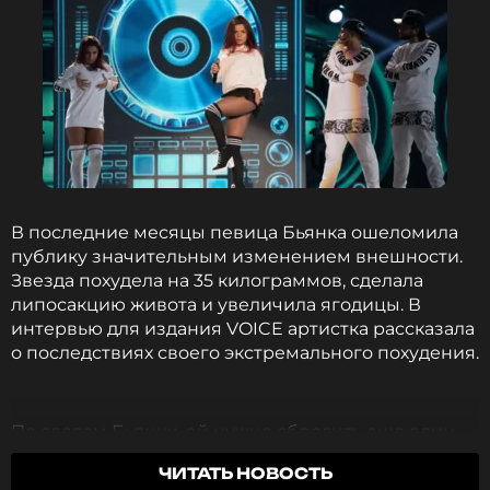
В последние месяцы певица Бьянка ошеломила
публику значительным изменением внешности.
Звезда похудела на 35 килограммов, сделала
липосакцию живота и увеличила ягодицы. В
интервью для издания VOICE артистка рассказала
о последствиях своего экстремального похудения.
По словам Бьянки, ей нужно сбросить еще один
килограмм для достижения идеального
ЧИТАТЬ НОВОСТЬ
результата. Однако уже сейчас она сталкивается с