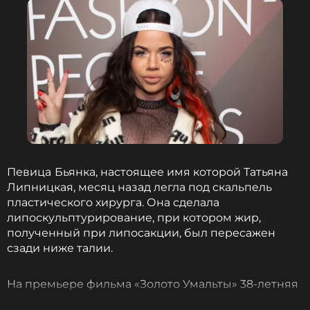
Биография, последние новости
и многое другое >
После возвращения артистка пошла на прием к
эксперту по эндокринным заболеваниям и была
шокирована. К врачу она обратилась из-за того,
что поняла — не получается влезать в одежду,
которая еще недавно была впору.
«В общем, все дошло до того, что я становлюсь
Певица
Бьянка, настоящее имя которой Татьяна
на весы у эндокринолога, когда уже просто не
Липницкая, месяц назад легла под скальпель
могла сбросить вес, потому что ела все подряд.
пластического хирурга. Она сделала
Когда я встала на весы и поняла, что вешу
липоскульптурирование, при котором жир,
девяносто — я заплакала», — цитирует Бьянку
полученный при липосакции, был пересажен
«Газета.ру»
.
сзади ниже талии.
Фото: ИТАР-ТАСС/ Вадим Тараканов
На премьере фильма «Золото Умальты» 38-летняя
артистка рассказала, какие неприятные