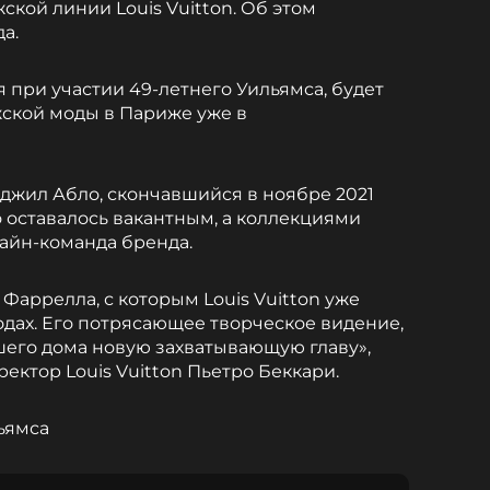
кой линии Louis Vuitton. Об этом
а.
 при участии 49-летнего Уильямса, будет
ской моды в Париже уже в
рджил Абло, скончавшийся в ноябре 2021
о оставалось вакантным, а коллекциями
айн-команда бренда.
 Фаррелла, с которым Louis Vuitton уже
одах. Его потрясающее творческое видение,
шего дома новую захватывающую главу»,
ектор Louis Vuitton Пьетро Беккари.
ьямса