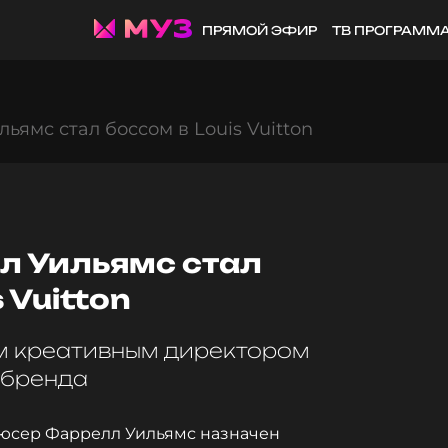
ПРЯМОЙ ЭФИР
ТВ ПРОГРАММ
ьямс стал боссом в Louis Vuitton
л Уильямс стал
 Vuitton
м креативным директором
 бренда
юсер Фаррелл Уильямс назначен