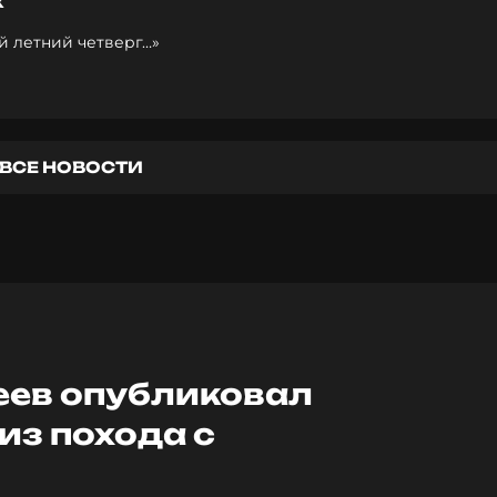
х
й летний четверг…»
ВСЕ НОВОСТИ
ев опубликовал
из похода с