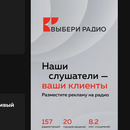
сивый