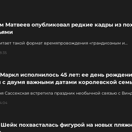
м Матвеев опубликовал редкие кадры из по
ьями
читает такой формат времяпровождения «грандиозным и
имым» опытом
8:35
Маркл исполнилось 45 лет: ее день рожден
л с двумя важными датами королевской сем
ня Сассекская встретила праздник необычной связью с Вин
14:04
 Шейк похвасталась фигурой на новых пляж