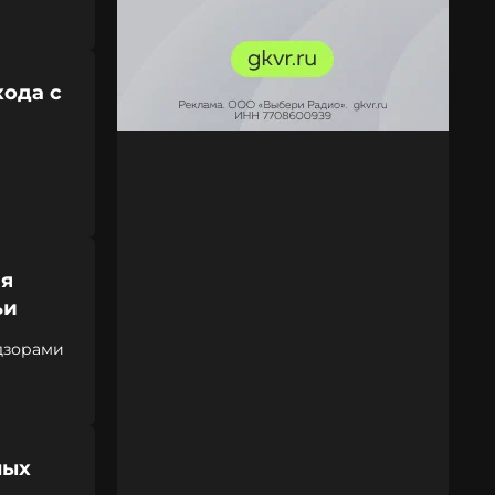
хода с
ия
ьи
дзорами
ных