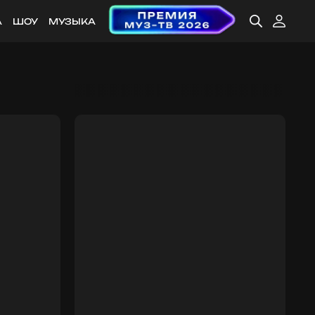
А
ШОУ
МУЗЫКА