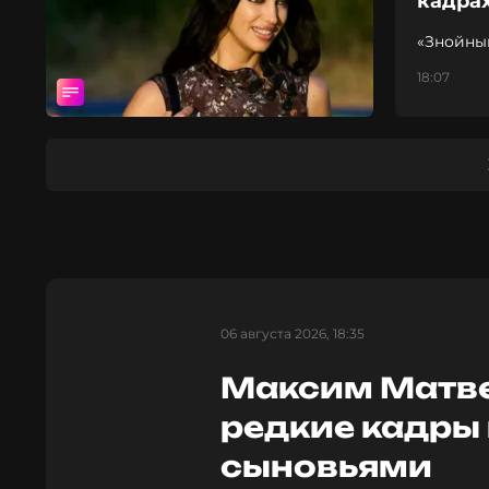
кадра
«Знойны
18:07
06 августа 2026, 18:35
Максим Матве
редкие кадры 
сыновьями