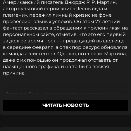
Американский писатель Джордж Р. Р. Мартин,
автор культовой серии книг «Песнь льда и
пламени», пережил личный кризис на фоне
профессиональных успехов. Об этом 77-летний
фантаст рассказал в обращении к поклонникам на
персональном сайте, отметив, что это его первый
за долгое время пост — предыдущий вышел еще
в середине февраля, а с тех пор ресурс обновляла
команда ассистентов. Однако, по словам Мартина,
даже с их помощью он продолжал отставать от
насыщенного графика, и на то была веская
причина.
«Этот год был… мягко говоря, напряженным.
Столько всего произошло, что я просто не
ЧИТАТЬ НОВОСТЬ
успевал за событиями»
, —
говорится
в
сообщении. Мартин уточнил, что за последнее
время случались и «хорошие, волнующие»
моменты, и настоящие «кошмары», которые