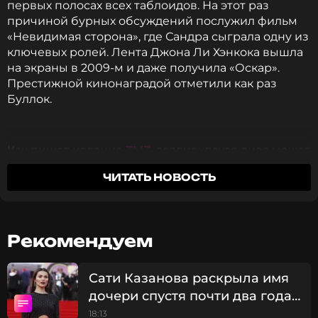
первых полосах всех таблоидов. На этот раз
причиной бурных обсуждений послужил фильм
«Невидимая сторона», где Сандра сыграла одну из
ключевых ролей. Лента Джона Ли Хэнкока вышла
на экраны в 2009-м и даже получила «Оскар».
Престижной кинонаградой отметили как раз
Буллок.
Как пишет издание
TMZ
, голливудская дива может
лишиться «Оскара». Некоторые события
ЧИТАТЬ НОВОСТЬ
«Невидимой стороны» не совпадают с
реальностью. Об этом заявил американский
футболист Майкл Оэр. Его история и была
отражена в картине.
Рекомендуем
После заявления спортсмена пользователи Сети
Сати Казанова раскрыла имя
обрушились с хейтом на Буллок, посчитав, что она
дочери спустя почти два года
незаслуженно получил «Оскар» за лучшую
женскую роль в фильме «Невидимая сторона».
после родов
18:13