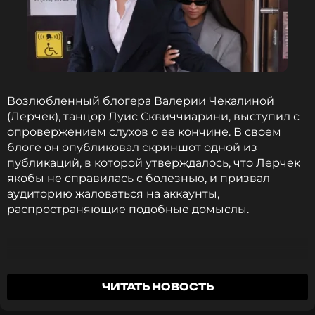
Blur, рок-коллектива U2 и других звезд .
Среди ключевых сольных работ Орбита —
студийные альбомы «Strange Cargo» (1987), «Pieces
in a Modern Style» (2000), «Hello Waveforms» (2005)
и «My Oracle Lives Uptown» (2009). Последний
Возлюбленный блогера Валерии Чекалиной
лонгплей, «Moonshine», вышел в 2019 году.
(Лерчек), танцор Луис Сквиччиарини, выступил с
опровержением слухов о ее кончине. В своем
При жизни Уильям Орбит был удостоен ряда
блоге он опубликовал скриншот одной из
наград, включая «Грэмми» за продюсирование
публикаций, в которой утверждалось, что Лерчек
культового альбома Мадонны «Ray of Light» (1998).
якобы не справилась с болезнью, и призвал
аудиторию жаловаться на аккаунты,
распространяющие подобные домыслы.
ФОТО: Alamy / PA Images / Legion-Media
Смотрите нас в Likee, чтобы
оставаться в курсе событий
Это фейк! Я в шоке, что такие люди
ЧИТАТЬ НОВОСТЬ
используют здоровье Леры, чтобы получить
ПОДПИСАТЬСЯ